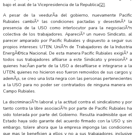
bajo el aval de la Vicepresidencia de la Republica
[2]
.
A pesar de la veedurÃ­a del gobierno, nuevamente Pacific
Rubiales cambiÃ³ las condiciones pactadas y desestimÃ³ la
presencia de la USO como interlocutor para la negociaciÃ³n
colectiva de los trabajadores. ApareciÃ³ un nuevo Sindicato, al
parecer amparado por Pacific Rubiales y dispuesto a seguir sus
propios intereses: UTEN, UniÃ³n de Trabajadores de la Industria
EnergÃ©tica Nacional. De esta manera Pacific Rubiales exigiÃ³ a
todos sus trabajadores afiliarse a este Sindicato y presionÃ³ a
quienes hacÃ­an parte de la USO a desafiliarse e integrarse a la
UTEN, quienes no hicieron eso fueron removidos de sus cargos y,
ademÃ¡s, se creo una lista negra con las personas pertenecientes
a la USO para no poder ser contratados de ninguna manera en
Campo Rubiales.
La discriminaciÃ³n laboral y la actitud contra el sindicalismo y por
tanto contra la libre asociaciÃ³n por parte de Pacific Rubiales ha
sido tolerada por parte del Gobierno. Resulta inadmisible que el
Estado haya sido garante del acuerdo firmado con la USO y, sin
embargo, tolere ahora que la empresa imponga las condiciones
que mas le beneficien a ellos y no a sus trabajadores, inclusive