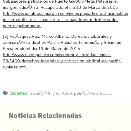
trabajadores petroleros de Puerto GaitÃ¡n-Meta. Palabras al
margen, ediciÃ³n 3. Recuperado el dia 13 de Marzo de 2015:
http://www.palabrasalmargen.com/index.php/articulos/nacional/item
de-un-conflicto-el-caso-de-los-trabajadores-petroleros-de-
puerto-gaitan-meta.
[2]
VelÃ¡squez Ruiz, Marco Alberto. Derechos laborales y
asociaciÃ³n sindical en Pacific Rubiales, EconomÃ­a y Sociedad.
Recuperado el dia 13 de Marzo de 2015:
http://www.razonpublica.com/econom-y-sociedad-temas-
29/3400-derechos-laborales-y-asociacion-sindical-en-pacific-
rubiales.html
GestiÃƒÂ³n y territorio
,
petrÃƒÂ³leo
,
Social
Etiquetas:
Noticias Relacionadas