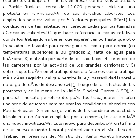
cuando los trabajadores de las empresas contratistas asociadas
a Pacific Rubiales, cerca de 12.000 personas, iniciaron una
protesta en reivindicaciÃ³n de sus derechos laborales. Los
empleados se movilizaban por 5 factores principales: â€œ1) las
condiciones de las habitaciones, caracterizadas por las llamadas
â€œcamas calientesâ€, que hace referencia a camas rotativas
donde los trabajadores tienen que esperar tiempo hasta que otro
trabajador se levante para conseguir una cama para dormir (en
temperaturas superiores a 30 grados); 2) falta de agua para
baÃ±arse; 3) maltrato por parte de los capataces; 4) deterioro de
las carreteras por la actividad de los grandes camiones; y 5)
sobre-explotaciÃ³n en el trabajo debido a factores como: trabajar
mÃ¡s dÃ­as seguidos del que permite la ley, inestabilidad laboral y
no pago de dÃ­as de descanso.â€
[1]
Luego de los efectos de las
protestas y de la mano de la UniÃ³n Sindical Obrera (USO), el
principal sindicato petrolero del paÃ­s, los trabajadores firmaron
una serie de acuerdos para mejorar las condiciones laborales con
Pacific Rubiales. Sin embargo varias de las condiciones pactadas
inicialmente no fueron cumplidas por la empresa, lo que motivÃ³
una nueva movilizaciÃ³n. Este nuevo paro desembocÃ³ en la firma
de un nuevo acuerdo laboral protocolizado en el Ministerio del
Trabajo, en presencia del Ministro del Interior Aurelio Iragorri y