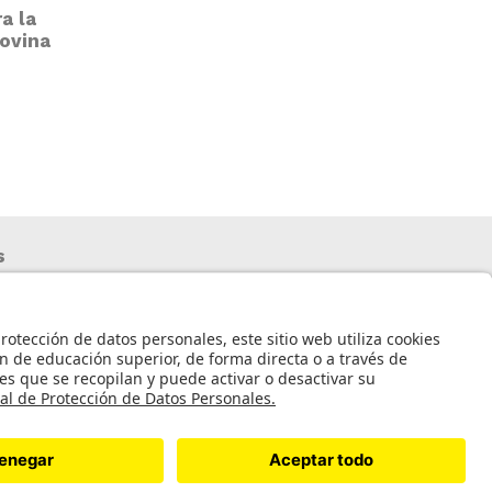
a la
ovina
s
nto de datos
idad de Los Andes.
arrollo por PixelPro