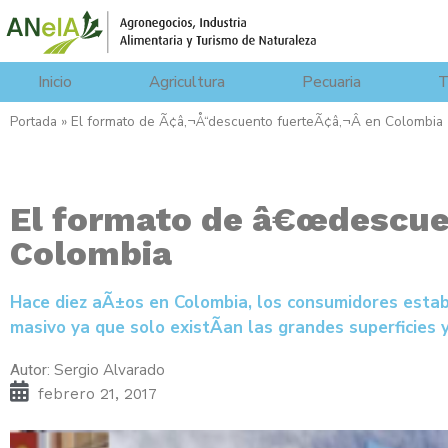
Inicio
Agricultura
Pecuaria
T
Portada
»
El formato de Ã¢â‚¬Å“descuento fuerteÃ¢â‚¬Â en Colombia
El formato de â€œdescuen
Colombia
Hace diez aÃ±os en Colombia, los consumidores estab
masivo ya que solo existÃ­an las grandes superficies 
Sergio Alvarado
Autor:
febrero 21, 2017