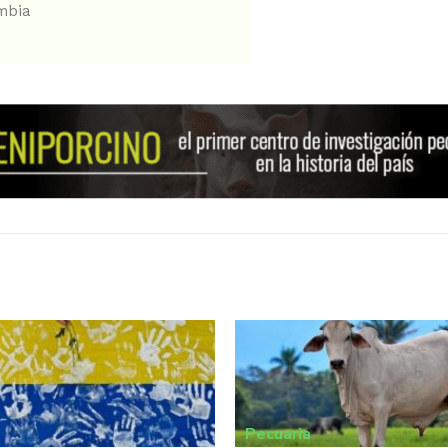
mbia
Pecuaria