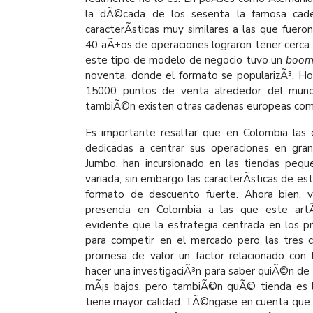
la dÃ©cada de los sesenta la famosa cad
caracterÃ­sticas muy similares a las que fuer
40 aÃ±os de operaciones lograron tener cerca
este tipo de modelo de negocio tuvo un
boo
noventa, donde el formato se popularizÃ³. H
15000 puntos de venta alrededor del mun
tambiÃ©n existen otras cadenas europeas co
Es importante resaltar que en Colombia las
dedicadas a centrar sus operaciones en gr
Jumbo, han incursionado en las tiendas peq
variada; sin embargo las caracterÃ­sticas de est
formato de descuento fuerte. Ahora bien, v
presencia en Colombia a las que este artÃ­c
evidente que la estrategia centrada en los pr
para competir en el mercado pero las tres 
promesa de valor un factor relacionado con 
hacer una investigaciÃ³n para saber quiÃ©n de l
mÃ¡s bajos, pero tambiÃ©n quÃ© tienda es l
tiene mayor calidad. TÃ©ngase en cuenta que 