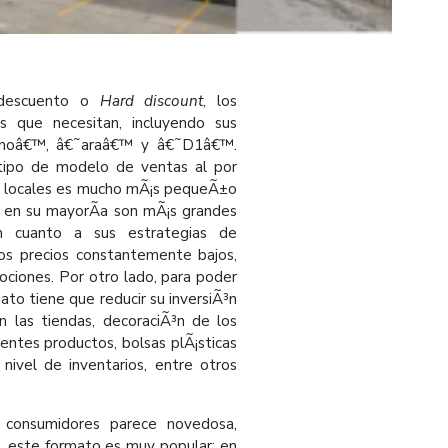
 descuento o
Hard discount
, los
s que necesitan, incluyendo sus
enoâ€™, â€˜araâ€™ y â€˜D1â€™.
e tipo de modelo de ventas al por
los locales es mucho mÃ¡s pequeÃ±o
, en su mayorÃ­a son mÃ¡s grandes
n cuanto a sus estrategias de
los precios constantemente bajos,
ciones. Por otro lado, para poder
ato tiene que reducir su inversiÃ³n
n las tiendas, decoraciÃ³n de los
rentes productos, bolsas plÃ¡sticas
nivel de inventarios, entre otros
 consumidores parece novedosa,
, este formato es muy popular; en