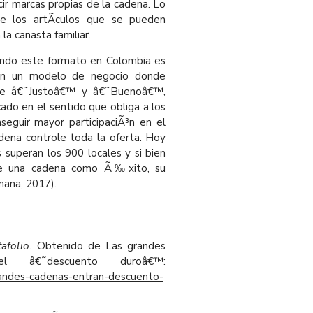
ir marcas propias de la cadena. Lo
e los artÃ­culos que se pueden
la canasta familiar.
nando este formato en Colombia es
 en un modelo de negocio donde
re â€˜Justoâ€™ y â€˜Buenoâ€™,
do en el sentido que obliga a los
seguir mayor participaciÃ³n en el
dena controle toda la oferta. Hoy
 superan los 900 locales y si bien
 de una cadena como Ã‰xito, su
mana, 2017).
afolio.
Obtenido de Las grandes
 â€˜descuento duroâ€™:
randes-cadenas-entran-descuento-