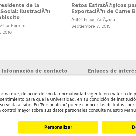
residente de la
Retos EstratÃ©gicos par
Social: IlustraciÃ³n
ExportaciÃ³n de Carne B
ebiscito
Felipe ArrÃ¡zola
Autor:
illar Borrero
Septiembre 7, 2015
, 2016
Información de contacto
Enlaces de interé
Iniciar sesión
info@aneia.edu.co
Política de tratamie
Bogotá, Colombia
personales
Contacto
©2023 ANEIA – Univers
Diseño y des
icia.