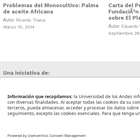
Problemas del Monocultivo: Palma
Carta del P
de aceite Africana
FundaciÃ³n 
sobre El Pl
Ricardo Triana
Autor:
Eduardo V
Autor:
Marzo 10, 2014
Septiembre 28
Una iniciativa de:
Universidad de los Andes | Vigilada Mineducación
Reconocimiento como Universidad: Decreto 1297 del 30 de mayo de 1964.
Reconocimiento personería jurídica: Resolución 28 del 23 de febrero de 1949 Minjust