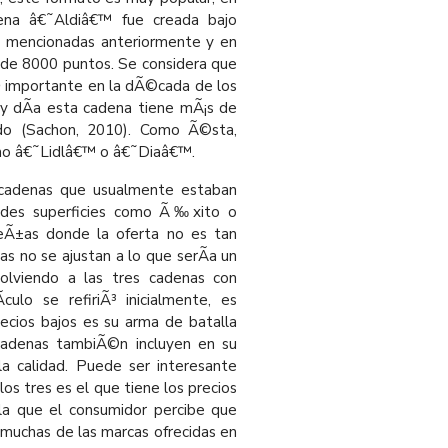
ena â€˜Aldiâ€™ fue creada bajo
on mencionadas anteriormente y en
 de 8000 puntos. Se considera que
m
importante en la dÃ©cada de los
oy dÃ­a esta cadena tiene mÃ¡s de
do (Sachon, 2010). Como Ã©sta,
mo â€˜Lidlâ€™ o â€˜Diaâ€™.
 cadenas que usualmente estaban
andes superficies como Ã‰xito o
ueÃ±as donde la oferta no es tan
as no se ajustan a lo que serÃ­a un
olviendo a las tres cadenas con
ulo se refiriÃ³ inicialmente, es
ecios bajos es su arma de batalla
cadenas tambiÃ©n incluyen en su
la calidad. Puede ser interesante
os tres es el que tiene los precios
a que el consumidor percibe que
muchas de las marcas ofrecidas en