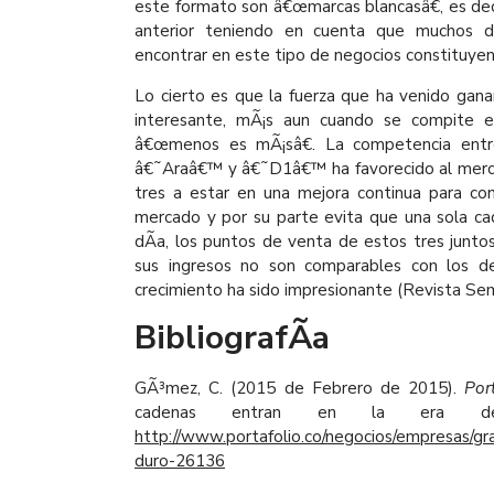
este formato son â€œmarcas blancasâ€, es dec
anterior teniendo en cuenta que muchos d
encontrar en este tipo de negocios constituyen 
Lo cierto es que la fuerza que ha venido ga
interesante, mÃ¡s aun cuando se compite
â€œmenos es mÃ¡sâ€. La competencia ent
â€˜Araâ€™ y â€˜D1â€™ ha favorecido al merca
tres a estar en una mejora continua para con
mercado y por su parte evita que una sola ca
dÃ­a, los puntos de venta de estos tres juntos
sus ingresos no son comparables con los
crecimiento ha sido impresionante (Revista Se
BibliografÃ­a
GÃ³mez, C. (2015 de Febrero de 2015).
Port
cadenas entran en la era del
http://www.portafolio.co/negocios/empresas/g
duro-26136