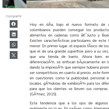
Turismo
Compartir
Hoy en dÃ­a, bajo el nuevo formato de
colombianos pueden conseguir los producto
alimentos en cadenas como â€˜Justo y Bu
Existen caracterÃ­sticas particulares de est
menor. En primer lugar, el espacio fÃ­sico de 
que el de una grande superficie pero a su vez
que una tienda de barrio. Ahora bien, e
diferenciaciÃ³n, se enfocan bÃ¡sicamente en 
dando la impresiÃ³n que siempre hubiera promo
ser competitivos en cuanto al precio, este form
en cuestiones como la publicidad, personal e
locales, gÃ³ndolas de exhibiciÃ³n para los dife
para que los clientes se lleven sus compras, 
(GÃ³mez, 2015).
Esta tendencia que a los ojos de algunos
realmente no lo es. En paÃ­ses como Alemania