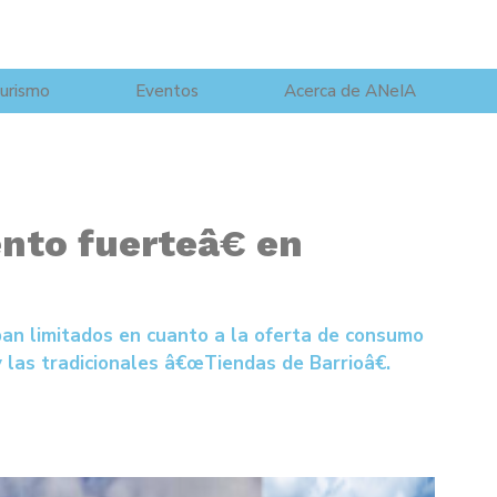
urismo
Eventos
Acerca de ANeIA
to fuerteâ€ en
an limitados en cuanto a la oferta de consumo
y las tradicionales â€œTiendas de Barrioâ€.