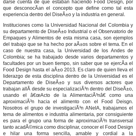
darse cuenta de que estaban haciendo Food Design, por
que desconocÃ­an el concepto que define como tal esta
experiencia dentro del DiseÃ±o y la industria en general.
Instituciones como la Universidad Nacional del Colombia y
su departamento de DiseÃ±o Industrial o el Observatorio de
Empaques y Alimentos de esta misma casa, son ejemplos
del trabajo que se ha hecho por aÃ±os sobre el tema. En el
caso de nuestra casa, la Universidad de los Andes de
Colombia; se ha trabajado desde varios departamentos y
facultades por un buen tiempo, sin saber que se ejercÃ­a el
Food Design hasta el aÃ±o 2013. Es claro de quien lleva el
liderazgo de esta disciplina dentro de la Universidad es el
Departamento de DiseÃ±o y sus diversos actores que
trabajan allÃ­ desde su especializaciÃ³n dentro del DiseÃ±o,
usando el â€œActo de la AlimentaciÃ³nâ€ como una
aproximaciÃ³n hacia el alimento con el Food Deisgn.
Nosotros el grupo de investigaciÃ³n ANeIA, trabajamos el
tema de alimentos e industria alimentaria, por consiguiente
es para el grupo una forma de aproximaciÃ³n transversal
tanto acadÃ©mica como disciplinar, conocer el Food Design
e hilar una forma sencilla, amable y cordial a la