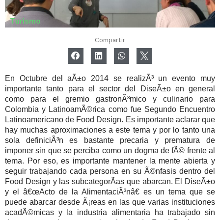
Turismo
Compartir
En Octubre del aÃ±o 2014 se realizÃ³ un evento muy
importante tanto para el sector del DiseÃ±o en general
como para el gremio gastronÃ³mico y culinario para
Colombia y LatinoamÃ©rica como fue Segundo Encuentro
Latinoamericano de Food Design. Es importante aclarar que
hay muchas aproximaciones a este tema y por lo tanto una
sola definiciÃ³n es bastante precaria y prematura de
imponer sin que se perciba como un dogma de fÃ© frente al
tema. Por eso, es importante mantener la mente abierta y
seguir trabajando cada persona en su Ã©nfasis dentro del
Food Design y las subcategorÃ­as que abarcan. El DiseÃ±o
y el â€œActo de la AlimentaciÃ³nâ€ es un tema que se
puede abarcar desde Ã¡reas en las que varias instituciones
acadÃ©micas y la industria alimentaria ha trabajado sin