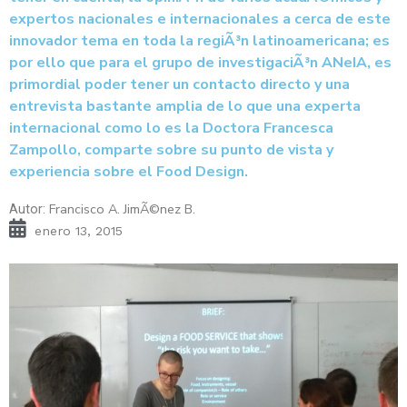
expertos nacionales e internacionales a cerca de este
innovador tema en toda la regiÃ³n latinoamericana; es
por ello que para el grupo de investigaciÃ³n ANeIA, es
primordial poder tener un contacto directo y una
entrevista bastante amplia de lo que una experta
internacional como lo es la Doctora Francesca
Zampollo, comparte sobre su punto de vista y
experiencia sobre el Food Design.
Francisco A. JimÃ©nez B.
Autor:
enero 13, 2015