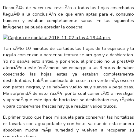
DespuÃ©s de hacer una revisiÃ³n a todas las hojas cosechadas
lleguÃ© a la conclusiÃ³n de que eran aptas para el consumo
humano y estaban completamente sanas. En las siguientes
imÃ¡genes se puede apreciar la cosecha:
Tan sÃ³lo 10 minutos de cortadas las hojas de la espinaca y la
rugula comienzan a perder su textura se arrugan y a deshidratan.
Yo no sabÃ­a esto antes, y por ende, al principio no le prestÃ©
atenciÃ³n a este fenÃ³meno, sin embargo, a las 3 horas de haber
cosechado las hojas estas ya estaban completamente
deshidratadas, habÃ­an cambiado de color a un verde mÃ¡s oscuro
con partes negras, y se habÃ­an vuelto muy suaves y pegajosas.
Me sorprendÃ­ de esto, razÃ³n por la cual comencÃ© a investigar
y aprendÃ­ que este tipo de hortalizas se deshidratan muy rÃ¡pido
y para conservarse frescas hay que realizar varios trucos.
El primer truco que hace mi abuela para conservar las hortalizas
es lavarlas con agua potable y con hielo, ya que de esta manera
absorben mucha mÃ¡s humedad y vuelven a recuperar su
contextura firme.