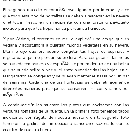
El segundo truco lo encontrÃ© investigando por internet y dice
que todo este tipo de hortalizas se deben almacenar en la nevera
o el lugar fresco en un recipiente con una toalla o paÃ±uelo
mojado para que las hojas nunca pierdan su humedad.
Y por Ãºltimo, el tercer truco me lo explicÃ³ una amiga que es
vegana y acostumbra a guardar muchos vegetales en su nevera.
Ella me dijo que era bueno congelar las hojas de espinaca y
rugula para que no pierdan su textura. Para congelar estas hojas
se humedecen primero y despuÃ©s se ponen dentro de una bolsa
que se pueda sellar al vacio. Al estar humedecidas las hojas, en el
refrigerador se congelan y se pueden mantener hasta por un par
de semanas. Cada una de las hortalizas se debe almacenar de
diferentes maneras para que se conserven frescos y sanos por
mÃ¡s dÃ­as.
A continuaciÃ³n les muestro los platos que cocinamos con las
verduras tomadas de la huerta. En la primera foto tenemos tacos
mexicanos con rugula de nuestra huerta y en la segunda foto
tenemos la gallina de un delicioso sancocho, sazonado con el
cilantro de nuestra huerta.