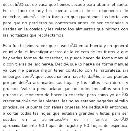
del estiÃ©rcol de vaca que hemos secado para abonar el suelo.
En el diario de hoy les cuento acerca de mi experiencia de
cosechar, ademÃ¡s de la forma en que guardamos las hortalizas
para que no perdieran su contextura antes de ser cocinadas o
usadas en la comida y les relato los almuerzos que hicimos con
las hortalizas que recolectamos.
Esta fue la primera vez que cosechÃ© en la huerta y en general
en mi vida. Al investigar acerca de la colecta de los frutos vi que
hay varias formas de cosechar, se puede hacer de forma manual
o con tijeras de jardinerÃ­a. DecidÃ­ que lo harÃ­a de forma manual
ya que me parece mejor tener contacto con la naturaleza, sin
embargo, sentÃ­ que cosechar era hacerle daÃ±o a las plantas
porque debÃ­a arrancarles las hojas y los tallos eran duros y
gruesos. Vale la pena aclarar que no todos los tallos son tan
gruesos al momento de hacer la cosecha, pero como yo dejÃ©
crecer muchÃ­simo las plantas, las hojas estaban pegadas al tallo
principal de la planta con ramas gruesas. Me dediquÃ©, entonces,
a cortar todas las hojas que estaban grandes y listas para ser
usadas en la alimentaciÃ³n de mi familia. CortÃ©
aproximadamente 50 hojas de rugula y 50 hojas de espinaca,