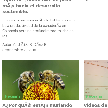
mÃ¡s hacia el desarrollo
sostenible.
En nuestro anterior artÃ­culo hablamos de la
baja productividad de la ganaderÃ­a en
Colombia pero no profundizamos mucho en
los
AndrÃ©s R. DÃ­ez B.
Autor:
Septiembre 3, 2015
Pecuaria
Pecuaria
Â¿Por quÃ© estÃ¡n muriendo
Videos de