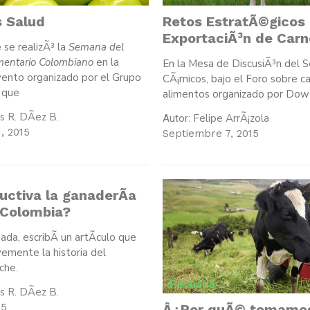
 Salud
Retos EstratÃ©gicos 
ExportaciÃ³n de Carn
se realizÃ³ la
Semana del
imentario Colombiano
en la
En la Mesa de DiscusiÃ³n del S
vento organizado por el Grupo
CÃ¡rnicos, bajo el Foro sobre 
 que
alimentos organizado por Dow
 R. DÃ­ez B.
Felipe ArrÃ¡zola
Autor:
, 2015
Septiembre 7, 2015
uctiva la ganaderÃ­a
 Colombia?
da, escribÃ­ un artÃ­culo que
vemente la historia del
che.
Pecuaria
 R. DÃ­ez B.
Â¿Por quÃ© tomamos
15