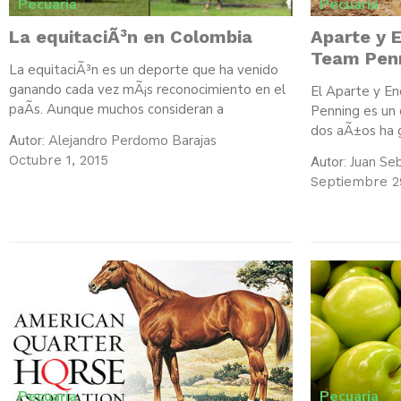
Pecuaria
Pecuaria
La equitaciÃ³n en Colombia
Aparte y 
Team Penn
La equitaciÃ³n es un deporte que ha venido
ganando cada vez mÃ¡s reconocimiento en el
El Aparte y E
paÃ­s. Aunque muchos consideran a
Penning es un 
dos aÃ±os ha 
Alejandro Perdomo Barajas
Autor:
Octubre 1, 2015
Juan Se
Autor:
Septiembre 2
Pecuaria
Pecuaria