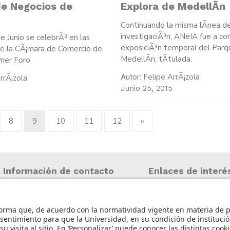
e Negocios de
Explora de MedellÃ­n
Continuando la misma lÃ­nea d
investigaciÃ³n, ANeIA fue a co
e Junio se celebrÃ³ en las
exposiciÃ³n temporal del Parq
de la CÃ¡mara de Comercio de
MedellÃ­n, tÃ­tulada:
imer Foro
Felipe ArrÃ¡zola
Autor:
rrÃ¡zola
Junio 25, 2015
8
9
10
11
12
»
Información de contacto
Enlaces de interé
Iniciar sesión
info@aneia.edu.co
Política de tratamie
Bogotá, Colombia
personales
Contacto