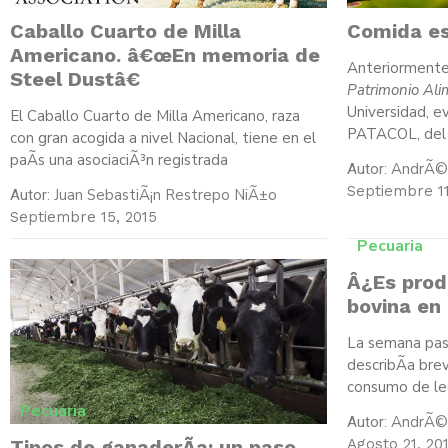
Caballo Cuarto de Milla
Comida es
Americano. â€œEn memoria de
Anteriormente 
Steel Dustâ€
Patrimonio Al
Universidad, e
El Caballo Cuarto de Milla Americano, raza
PATACOL, del
con gran acogida a nivel Nacional, tiene en el
paÃ­s una asociaciÃ³n registrada
AndrÃ©s
Autor:
Septiembre 11
Juan SebastiÃ¡n Restrepo NiÃ±o
Autor:
Septiembre 15, 2015
Pecuaria
Â¿Es prod
bovina en
La semana pasa
describÃ­a bre
consumo de le
Pecuaria
AndrÃ©s
Autor:
Tipos de ganaderÃ­a: un paso
Agosto 21, 20