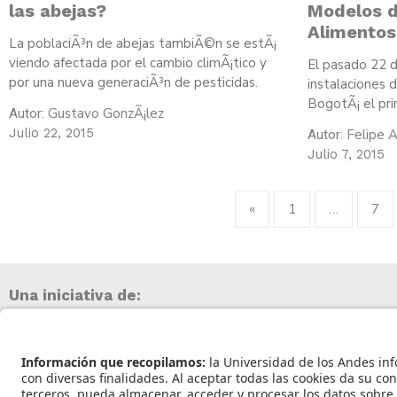
las abejas?
Modelos d
Alimentos
La poblaciÃ³n de abejas tambiÃ©n se estÃ¡
viendo afectada por el cambio climÃ¡tico y
El pasado 22 d
por una nueva generaciÃ³n de pesticidas.
instalaciones 
BogotÃ¡ el pr
Gustavo GonzÃ¡lez
Autor:
Julio 22, 2015
Felipe A
Autor:
Julio 7, 2015
«
1
…
7
Una iniciativa de: