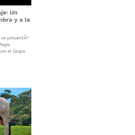
je: Un
bra y a la
, se presentÃ³
Magia
 por el Grupo
.