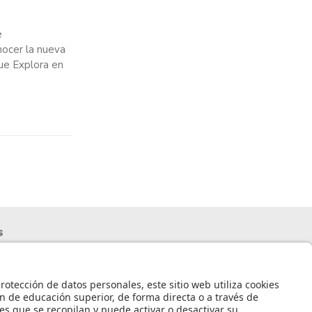
e
nocer la nueva
ue Explora en
s
nto de datos