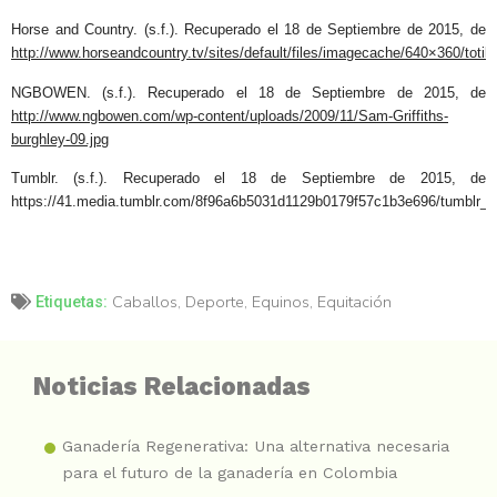
Horse and Country. (s.f.). Recuperado el 18 de Septiembre de 2015, de
http://www.horseandcountry.tv/sites/default/files/imagecache/640×360/toti
NGBOWEN. (s.f.). Recuperado el 18 de Septiembre de 2015, de
http://www.ngbowen.com/wp-content/uploads/2009/11/Sam-Griffiths-
burghley-09.jpg
Tumblr. (s.f.). Recuperado el 18 de Septiembre de 2015, de
https://41.media.tumblr.com/8f96a6b5031d1129b0179f57c1b3e696/tumblr
Caballos
,
Deporte
,
Equinos
,
Equitación
Etiquetas:
Noticias Relacionadas
Ganadería Regenerativa: Una alternativa necesaria
para el futuro de la ganadería en Colombia