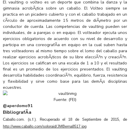
El vaulting o volteo es un deporte que combina la danza y la
gimnasia acrobÃ¡tica sobre un caballo. El Volteo siempre se
practica en un picadero cubierto y con el caballo trabajado en un
cÃ­rculo de aproximadamente 15 metros de diÃ¡metro por un
conductor de cuerda. Las competencias de vaulting pueden ser
individuales, de a parejas o en equipo. El volteador ejecuta unos
ejercicios obligatorios de acuerdo con su nivel de desarrollo y
participa en una coreografÃ­a en equipo en la cual suben hasta
tres volteadores al mismo tiempo sobre el lomo del caballo para
realizar ejercicios acrobÃ¡ticos de su libre elecciÃ³n y creaciÃ³n.
Los ejercicios se califican en una escala de 1 a 10 y el resultado
final es un promedio de los ejercicios presentados. El vaulting
desarrolla habilidades coordinaciÃ³n, equilibrio, fuerza, resistencia
y flexibilidad y sirve como base para las demÃ¡s disciplinas
ecuestres.
Fuente: (FEI)
@aperdomo91
BibliografÃ­a
Caballo.com. (s.f.). Recuperado el 18 de Septiembre de 2015, de
http://www.caballo.com/soloraid/JMBerna8517.jpg