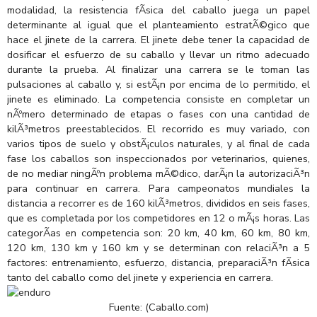
modalidad, la resistencia fÃ­sica del caballo juega un papel
determinante al igual que el planteamiento estratÃ©gico que
hace el jinete de la carrera. El jinete debe tener la capacidad de
dosificar el esfuerzo de su caballo y llevar un ritmo adecuado
durante la prueba. Al finalizar una carrera se le toman las
pulsaciones al caballo y, si estÃ¡n por encima de lo permitido, el
jinete es eliminado. La competencia consiste en completar un
nÃºmero determinado de etapas o fases con una cantidad de
kilÃ³metros preestablecidos. El recorrido es muy variado, con
varios tipos de suelo y obstÃ¡culos naturales, y al final de cada
fase los caballos son inspeccionados por veterinarios, quienes,
de no mediar ningÃºn problema mÃ©dico, darÃ¡n la autorizaciÃ³n
para continuar en carrera. Para campeonatos mundiales la
distancia a recorrer es de 160 kilÃ³metros, divididos en seis fases,
que es completada por los competidores en 12 o mÃ¡s horas. Las
categorÃ­as en competencia son: 20 km, 40 km, 60 km, 80 km,
120 km, 130 km y 160 km y se determinan con relaciÃ³n a 5
factores: entrenamiento, esfuerzo, distancia, preparaciÃ³n fÃ­sica
tanto del caballo como del jinete y experiencia en carrera.
Fuente: (Caballo.com)