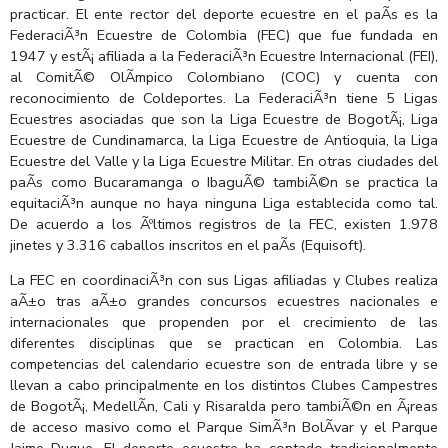
practicar. El ente rector del deporte ecuestre en el paÃ­s es la
FederaciÃ³n Ecuestre de Colombia (FEC) que fue fundada en
1947 y estÃ¡ afiliada a la FederaciÃ³n Ecuestre Internacional (FEI),
al ComitÃ© OlÃ­mpico Colombiano (COC) y cuenta con
reconocimiento de Coldeportes. La FederaciÃ³n tiene 5 Ligas
Ecuestres asociadas que son la Liga Ecuestre de BogotÃ¡, Liga
Ecuestre de Cundinamarca, la Liga Ecuestre de Antioquia, la Liga
Ecuestre del Valle y la Liga Ecuestre Militar. En otras ciudades del
paÃ­s como Bucaramanga o IbaguÃ© tambiÃ©n se practica la
equitaciÃ³n aunque no haya ninguna Liga establecida como tal.
De acuerdo a los Ãºltimos registros de la FEC, existen 1.978
jinetes y 3.316 caballos inscritos en el paÃ­s (Equisoft).
La FEC en coordinaciÃ³n con sus Ligas afiliadas y Clubes realiza
aÃ±o tras aÃ±o grandes concursos ecuestres nacionales e
internacionales que propenden por el crecimiento de las
diferentes disciplinas que se practican en Colombia. Las
competencias del calendario ecuestre son de entrada libre y se
llevan a cabo principalmente en los distintos Clubes Campestres
de BogotÃ¡, MedellÃ­n, Cali y Risaralda pero tambiÃ©n en Ã¡reas
de acceso masivo como el Parque SimÃ³n BolÃ­var y el Parque
Jaime Duque. El deporte ecuestre ha contado tradicionalmente