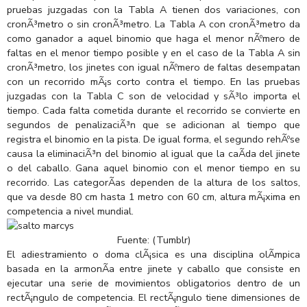
pruebas juzgadas con la Tabla A tienen dos variaciones, con
cronÃ³metro o sin cronÃ³metro. La Tabla A con cronÃ³metro da
como ganador a aquel binomio que haga el menor nÃºmero de
faltas en el menor tiempo posible y en el caso de la Tabla A sin
cronÃ³metro, los jinetes con igual nÃºmero de faltas desempatan
con un recorrido mÃ¡s corto contra el tiempo. En las pruebas
juzgadas con la Tabla C son de velocidad y sÃ³lo importa el
tiempo. Cada falta cometida durante el recorrido se convierte en
segundos de penalizaciÃ³n que se adicionan al tiempo que
registra el binomio en la pista. De igual forma, el segundo rehÃºse
causa la eliminaciÃ³n del binomio al igual que la caÃ­da del jinete
o del caballo. Gana aquel binomio con el menor tiempo en su
recorrido. Las categorÃ­as dependen de la altura de los saltos,
que va desde 80 cm hasta 1 metro con 60 cm, altura mÃ¡xima en
competencia a nivel mundial.
Fuente: (Tumblr)
El adiestramiento o doma clÃ¡sica es una disciplina olÃ­mpica
basada en la armonÃ­a entre jinete y caballo que consiste en
ejecutar una serie de movimientos obligatorios dentro de un
rectÃ¡ngulo de competencia. El rectÃ¡ngulo tiene dimensiones de