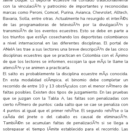
con la vinculaciÃ³n y patrocinio de importantes y reconocidas
marcas como Peroni, Comcel, Purina, Avianca, Chevrolet, Alltech,
Bavaria, Solla, entre otras. Actualmente ha resurgido el interÃ©s
de las programadoras de televisiÃ³n por la divulgaciÃ³n y
transmisiÃ³n de los eventos ecuestres. Esto se debe en parte a
los triunfos que estÃ¡n cosechando los deportistas colombianos
a nivel internacional en las diferentes disciplinas. El portal de
ANeIA les trae a sus lectores una breve descripciÃ³n de las cinco
disciplinas ecuestres que se practican en Colombia con el Ã¡nimo
de que los lectores se informen, escojan la que mÃ¡s le llame la
atenciÃ³n y se animen a practicarla.
El salto es probablemente la disciplina ecuestre mÃ¡s conocida.
En esta modalidad olÃ­mpica, el binomio debe completar un
recorrido de entre 10 y 13 obstÃ¡culos con el menor nÃºmero de
faltas posibles. Existen dos tipos de juzgamiento. En las pruebas
que se juzgan con la Tabla A, las faltas son penalizadas con
cierto nÃºmero de puntos: cada salto que se cae se penaliza con
4 puntos al igual que el primer rehÃºse. El segundo rehÃºse o la
caÃ­da del jinete o del caballo es causal de eliminaciÃ³n.
TambiÃ©n se acumulan faltas de penalizaciÃ³n si se llega a
sobrepasar el tiempo lÃ­mite establecido para el recorrido. Las