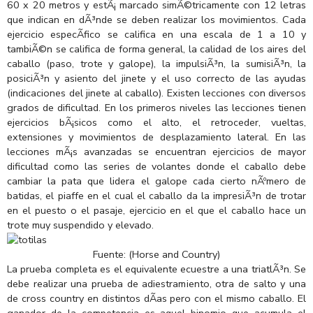
60 x 20 metros y estÃ¡ marcado simÃ©tricamente con 12 letras
que indican en dÃ³nde se deben realizar los movimientos. Cada
ejercicio especÃ­fico se califica en una escala de 1 a 10 y
tambiÃ©n se califica de forma general, la calidad de los aires del
caballo (paso, trote y galope), la impulsiÃ³n, la sumisiÃ³n, la
posiciÃ³n y asiento del jinete y el uso correcto de las ayudas
(indicaciones del jinete al caballo). Existen lecciones con diversos
grados de dificultad. En los primeros niveles las lecciones tienen
ejercicios bÃ¡sicos como el alto, el retroceder, vueltas,
extensiones y movimientos de desplazamiento lateral. En las
lecciones mÃ¡s avanzadas se encuentran ejercicios de mayor
dificultad como las series de volantes donde el caballo debe
cambiar la pata que lidera el galope cada cierto nÃºmero de
batidas, el piaffe en el cual el caballo da la impresiÃ³n de trotar
en el puesto o el pasaje, ejercicio en el que el caballo hace un
trote muy suspendido y elevado.
Fuente: (Horse and Country)
La prueba completa es el equivalente ecuestre a una triatlÃ³n. Se
debe realizar una prueba de adiestramiento, otra de salto y una
de cross country en distintos dÃ­as pero con el mismo caballo. El
ganador de la competencia es aquel binomio que acumula el