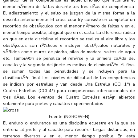
menor nÃºmero de faltas durante los tres dÃ­as de competencia.
El adiestramiento y el salto se juzgan de la misma forma a la
descrita anteriormente. El cross country consiste en completar un
recorrido de obstÃ¡culos con el menor nÃºmero de faltas y en el
menor tiempo posible, al igual que en el salto. La diferencia radica
en que en esta disciplina el recorrido se realiza al aire libre y los
obstÃ¡culos son rÃºsticos e incluyen obstÃ¡culos naturales y
sÃ³lidos como muros de piedra, pilas de madera, saltos de agua
etc. TambiÃ©n se penaliza el rehÃºse y la primera caÃ­da del
caballo y la segunda del jinete es motivo de eliminaciÃ³n. Al final
se suman todas las penalidades y se incluyen para la
clasificaciÃ³n final. Los niveles de dificultad de las competencias
se indican por estrellas y van desde Una Estrella (CCI 1*) a
Cuatro Estrellas (CCI 4*) para competencias internacionales de
tres dÃ­as. Los eventos de Cuatro Estrellas estÃ¡n abiertos
solamente para jinetes y caballos experimentados.
Fuente (NGBOWEN)
El enduro o endurance es una disciplina ecuestre en la que se
entrena al jinete y al caballo para recorrer largas distancias, en
terrenos diversos y en el menor tiempo posible. En esta