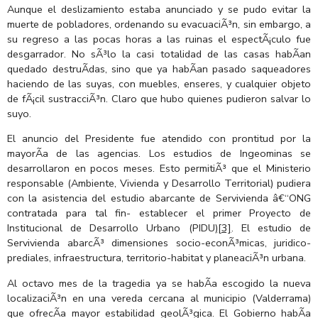
Aunque el deslizamiento estaba anunciado y se pudo evitar la
muerte de pobladores, ordenando su evacuaciÃ³n, sin embargo, a
su regreso a las pocas horas a las ruinas el espectÃ¡culo fue
desgarrador. No sÃ³lo la casi totalidad de las casas habÃ­an
quedado destruÃ­das, sino que ya habÃ­an pasado saqueadores
haciendo de las suyas, con muebles, enseres, y cualquier objeto
de fÃ¡cil sustracciÃ³n. Claro que hubo quienes pudieron salvar lo
suyo.
El anuncio del Presidente fue atendido con prontitud por la
mayorÃ­a de las agencias. Los estudios de Ingeominas se
desarrollaron en pocos meses. Esto permitiÃ³ que el Ministerio
responsable (Ambiente, Vivienda y Desarrollo Territorial) pudiera
con la asistencia del estudio abarcante de Servivienda â€“ONG
contratada para tal fin- establecer el primer Proyecto de
Institucional de Desarrollo Urbano (PIDU)
[3]
. El estudio de
Servivienda abarcÃ³ dimensiones socio-econÃ³micas, juridico-
prediales, infraestructura, territorio-habitat y planeaciÃ³n urbana.
Al octavo mes de la tragedia ya se habÃ­a escogido la nueva
localizaciÃ³n en una vereda cercana al municipio (Valderrama)
que ofrecÃ­a mayor estabilidad geolÃ³gica. El Gobierno habÃ­a