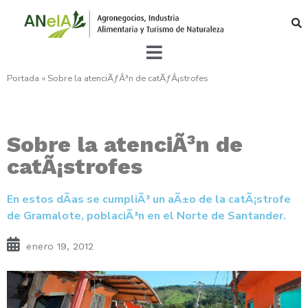
Portada
»
Sobre la atenciÃƒÂ³n de catÃƒÂ¡strofes
Sobre la atenciÃ³n de
catÃ¡strofes
En estos dÃ­as se cumpliÃ³ un aÃ±o de la catÃ¡strofe
de Gramalote, poblaciÃ³n en el Norte de Santander.
enero 19, 2012