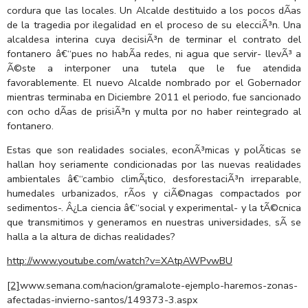
cordura que las locales. Un Alcalde destituido a los pocos dÃ­as
de la tragedia por ilegalidad en el proceso de su elecciÃ³n. Una
alcaldesa interina cuya decisiÃ³n de terminar el contrato del
fontanero â€“pues no habÃ­a redes, ni agua que servir- llevÃ³ a
Ã©ste a interponer una tutela que le fue atendida
favorablemente. El nuevo Alcalde nombrado por el Gobernador
mientras terminaba en Diciembre 2011 el periodo, fue sancionado
con ocho dÃ­as de prisiÃ³n y multa por no haber reintegrado al
fontanero.
Estas que son realidades sociales, econÃ³micas y polÃ­ticas se
hallan hoy seriamente condicionadas por las nuevas realidades
ambientales â€“cambio climÃ¡tico, desforestaciÃ³n irreparable,
humedales urbanizados, rÃ­os y ciÃ©nagas compactados por
sedimentos-. Â¿La ciencia â€“social y experimental- y la tÃ©cnica
que transmitimos y generamos en nuestras universidades, sÃ­ se
halla a la altura de dichas realidades?
http://www.youtube.com/watch?v=XAtpAWPvwBU
[2]
www.semana.com/nacion/gramalote-ejemplo-haremos-zonas-
afectadas-invierno-santos/149373-3.aspx