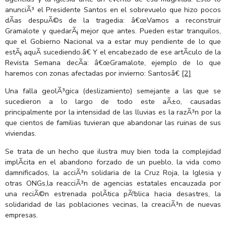
anunciÃ³ el Presidente Santos en el sobrevuelo que hizo pocos
dÃ­as despuÃ©s de la tragedia: â€œVamos a reconstruir
Gramalote y quedarÃ¡ mejor que antes. Pueden estar tranquilos,
que el Gobierno Nacional va a estar muy pendiente de lo que
estÃ¡ aquÃ­ sucediendo.â€ Y el encabezado de ese artÃ­culo de la
Revista Semana decÃ­a: â€œGramalote, ejemplo de lo que
haremos con zonas afectadas por invierno: Santosâ€
[2]
Una falla geolÃ³gica (deslizamiento) semejante a las que se
sucedieron a lo largo de todo este aÃ±o, causadas
principalmente por la intensidad de las lluvias es la razÃ³n por la
que cientos de familias tuvieran que abandonar las ruinas de sus
viviendas.
Se trata de un hecho que ilustra muy bien toda la complejidad
implÃ­cita en el abandono forzado de un pueblo, la vida como
damnificados, la acciÃ³n solidaria de la Cruz Roja, la Iglesia y
otras ONGs,la reacciÃ³n de agencias estatales encauzada por
una reciÃ©n estrenada polÃ­tica pÃºblica hacia desastres, la
solidaridad de las poblaciones vecinas, la creaciÃ³n de nuevas
empresas.