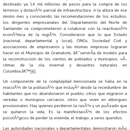
destinado ya 14 mil millones de pesos para la compra de los
terrenos y dotaciÃ³n parcial de infraestructura .A la altura de ese
mismo mes y conociendo las recomendaciones de los estudios,
los dirigentes empresariales del Departamento del Norte de
Santander se comprometieron a colaborar con la reactivaciÃ³n
econÃ³mica de la regiÃ³n. Consideraron que lo que Estado
(nacional, departamental y local), ONGs, Sociedad Civil y
asociaciones de empresarios y las mismas empresas lograran
hacer en el Municipio de Gramalote, â€˜servirÃ­a de modelo para
la reconstruccion de los cientos de poblados y municipios, vÃ­
ctimas de la ola invernal y desastres naturales en
Colombia.â€™
[4]
Un componente de la complejidad mencionada se halla en la
reacciÃ³n de la poblaciÃ³n que incluyÃ³ desde la reciedumbre de
habitantes que no abandonaron el pueblo, otros que migraron a
veredas o municipios cercanos, otros que viven en albergues
provisionales. Hay quienes perdieron la razÃ³n y un puÃ±ado que
se quitaron la vida. Es la manifestaciÃ³n de los efectos
psicolÃ³gicos de perder la vivienda, el trabajo, a seres queridos.
Las autoridades nacionales y departamentales demostraron mÃ¡s