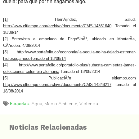
duela: para que por fin hagamos algo.
[1]
HernÃ¡ndez, Salud.
http://www.eltiempo.com/archivo/documento/CMS-14361640
Tomado el
18/08/14
[2]
Entrevista a empelado de FrigoSinÃº, ubicado en MonterÃ­a,
CÃ³rdoba. 4/08/2014
[3]
http://www.portafolio.co/economia/la-sequia-no-ha-dejado-estrenar-
hidrosogamoso
Tomado el 18/08/14
[4]
http://www.portafolio.co/portafolio-plus/subasta-camisetas-james-
selecciones-colombia-alemania
Tomado el 18/08/2014
[5]
PublicaciÃ³n eltiempo.com
http://www.eltiempo.com/archivo/documento/CMS-14348217
tomado el
18/08/2014
Agua
,
Medio Ambiente
,
Violencia
Etiquetas:
Noticias Relacionadas