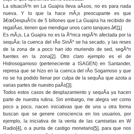
La situaciÃ³n en La Guajira lleva aÃ±os, no es para nada
nueva. Y lo que la hace mÃ¡s preocupante es que
â€œDespuÃ©s de 5 billones que La Guajira ha recibido de
regalÃ­as, tienen que mendigar unos carro tanques.â€
[1]
Es mÃ¡s, La Guajira no es la Ãºnica regiÃ³n afectada por la
sequÃ­a: la cuenca del rÃ­o SinÃº se ha secado, y las reses
de la zona de a poco han ido muriendo de sed, segÃºn
fuentes en la zona
[2]
. Otro claro ejemplo es el de
Hidrosogamoso (perteneciente a ISAGEN) en Santander,
represa que se hizo en la cuenca del rÃ­o Sogamoso y que
no se ha podido llenar por culpa de la sequÃ­a que azota a
varias partes de nuestro paÃ­s
[3]
.
Todos estos casos de desplazamiento y sequÃ­a ya hacen
parte de nuestra rutina. Sin embargo, me alegra ver como
poco a poco, nacen iniciativas que de una u otra forma
buscan que se genere consciencia en los usuarios, por
ejemplo, la iniciativa de la venta de las camisetas en W
Radio
[4]
, o a punta de castigo monetario
[5]
, para que nos