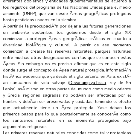
diferentes gobiernos y entidades gubernamentales de acuerdo a
los registros del programa de las Naciones Unidas para el medio
ambiente (UNEP), que van desde Ã¡reas geogrÃ¡ficas protegidas
hasta pesticidas usados en la siembra.
A partir de la preocupaciÃ³n por dejar a las futuras generaciones
un ambiente sostenible, los gobiernos desde el siglo XIX
comienzan a proteger Ã¡reas geogrÃ¡ficas crÃ­ticas en cuanto a
diversidad biolÃ³gica y cultural. A partir de ese momento
comienzan a crearse las reservas naturales, parques naturales
entre muchas otras designaciones con las que se conocen estas
Ã¡reas. Sin embargo no es preciso afirmar que es en este siglo
donde surge el concepto de Ã¡rea natural protegida. InformaciÃ³n
histÃ³rica evidencia que ya desde el siglo tercero, en Asia, existÃ­
an santuarios de vida salvaje (
DevanampiyaTissa
, rey de Sri
Lanka), asÃ­ mismo en otras partes del mundo como medio oriente
y Grecia, regiones sagradas no podÃ­an ser afectadas por el
hombre y debÃ­an ser preservadas y cuidadas, teniendo el efecto
que actualmente tiene un Ã¡rea protegida. Yase daban los
primeros pasos para lo que posteriormente se conocerÃ­a como
los santuarios naturales, en su momento protegidos bajo
argumentos religiosos.
Las primeras reservas naturales conocidas como tal y protegidas