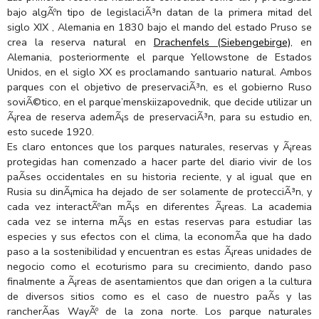
bajo algÃºn tipo de legislaciÃ³n datan de la primera mitad del
siglo XIX , Alemania en 1830 bajo el mando del estado Pruso se
crea la reserva natural en
Drachenfels (Siebengebirge)
, en
Alemania, posteriormente el parque Yellowstone de Estados
Unidos, en el siglo XX es proclamando santuario natural. Ambos
parques con el objetivo de preservaciÃ³n, es el gobierno Ruso
soviÃ©tico, en el parque’menskiizapovednik, que decide utilizar un
Ã¡rea de reserva ademÃ¡s de preservaciÃ³n, para su estudio en,
esto sucede 1920.
Es claro entonces que los parques naturales, reservas y Ã¡reas
protegidas han comenzado a hacer parte del diario vivir de los
paÃ­ses occidentales en su historia reciente, y al igual que en
Rusia su dinÃ¡mica ha dejado de ser solamente de protecciÃ³n, y
cada vez interactÃºan mÃ¡s en diferentes Ã¡reas. La academia
cada vez se interna mÃ¡s en estas reservas para estudiar las
especies y sus efectos con el clima, la economÃ­a que ha dado
paso a la sostenibilidad y encuentran es estas Ã¡reas unidades de
negocio como el ecoturismo para su crecimiento, dando paso
finalmente a Ã¡reas de asentamientos que dan origen a la cultura
de diversos sitios como es el caso de nuestro paÃ­s y las
rancherÃ­as WayÃº de la zona norte. Los parque naturales