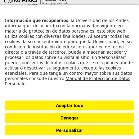
Información de contacto
info@aneia.edu.co
Bogotá, Colombia
Enlaces de interés
Iniciar sesión
Política de tratamiento de datos personales
Contacto
Universidad de los Andes | Vigilada Mineducación
Reconocimiento como Universidad: Decreto 1297 del 30 de mayo de 1964.
Reconocimiento personería jurídica: Resolución 28 del 23 de febrero de 1949
Minjusticia.
©2023 ANEIA – Universidad de Los Andes.
Diseño y desarrollo por PixelPro