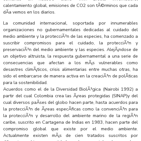
calentamiento global, emisiones de CO2 son tÃ©rminos que cada
dÃ­a vemos en los diarios.
La comunidad internacional, soportada por innumerables
organizaciones no gubernamentales dedicadas al cuidado del
medio ambiente y la protecciÃ³n de las especies, ha comenzado a
suscribir compromisos para el cuidado, la protecciÃ³n y
preservaciÃ³n del medio ambiente y las especies. AlejÃ¡ndose de
un objetivo altruista, la respuesta gubernamental a una serie de
consecuencias que afectan a los mÃ¡s vulnerables como
desastres climÃ¡ticos, crisis alimentarias entre muchas otras, ha
sido el embarcarse de manera activa en la creaciÃ³n de polÃ­ticas
para la sostenibilidad.
Acuerdos como el de la Diversidad BiolÃ³gica (Nairobi 1992) a
partir del cual Colombia crea las Ã¡reas protegidas (SINAP)y del
cual diversos paÃ­ses del globo hacen parte, hasta acuerdos para
la protecciÃ³n de Ã¡reas especÃ­ficas como la convenciÃ³n para
la protecciÃ³n y desarrollo del ambiente marino de la regiÃ³n
caribe, suscrito en Cartagena de Indias en 1983, hacen parte del
compromiso global que existe por el medio ambiente.
Actualmente existen mÃ¡s de cien tratados suscritos por