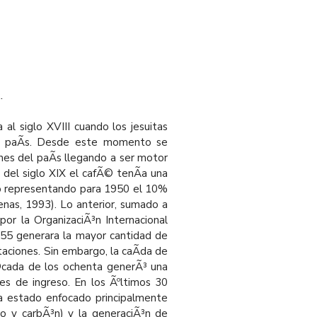
.
al siglo XVIII cuando los jesuitas
al paÃ­s. Desde este momento se
es del paÃ­s llegando a ser motor
 del siglo XIX el cafÃ© tenÃ­a una
uto representando para 1950 el 10%
nas, 1993). Lo anterior, sumado a
 por la OrganizaciÃ³n Internacional
955 generara la mayor cantidad de
aciones. Sin embargo, la caÃ­da de
Ã©cada de los ochenta generÃ³ una
es de ingreso. En los Ãºltimos 30
a estado enfocado principalmente
eo y carbÃ³n) y la generaciÃ³n de