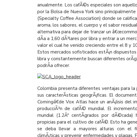
anualmente. Los cafÃ©s especiales son aquellos
por la Bolsa de Nueva York sino principalment
(Specialty Coffee Association) donde se calific
aroma, los sabores, el cuerpo y el sabor residua
alternativa para dejar de tranzar un â€œcommod
dÃ­a a 1,60 dÃ³lares por libra y entrar a un mer
valor el cual he venido creciendo entre el 8 y 
Estos mercados sofisticados estÃ¡n dispuestos
libra y constantemente buscan diferentes orÃ­g
podrÃ­a ofrecer.
Colombia presenta diferentes ventajas para la
sus caracterÃ­sticas geogrÃ¡ficas. El documen
Comingâ€
de Vox Atlas hace un anÃ¡lisis del i
producciÃ³n de cafÃ© mundial. El increment
mundial (1.2Âº centÃ­grados por dÃ©cada) h
propicias para el cultivo de cafÃ©. Esto ha ge
se deba llevar a mayores alturas con el f
climÃ¡ticas y prevenir enfermedades y plagas. 