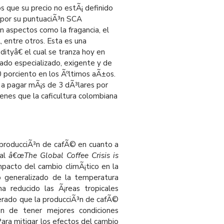
 que su precio no estÃ¡ definido
e por su puntuaciÃ³n SCA
an aspectos como la fragancia, el
l, entre otros. Esta es una
ityâ€ el cual se tranza hoy en
cado especializado, exigente y de
10 porciento en los Ãºltimos aÃ±os.
 a pagar mÃ¡s de 3 dÃ³lares por
enes que la caficultura colombiana
 producciÃ³n de cafÃ© en cuanto a
tal
â€œThe Global Coffee Crisis is
mpacto del cambio climÃ¡tico en la
o generalizado de la temperatura
a reducido las Ã¡reas tropicales
nerado que la producciÃ³n de cafÃ©
in de tener mejores condiciones
Para mitigar los efectos del cambio