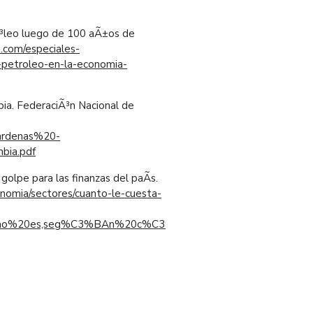
Ã³leo luego de 100 aÃ±os de
.com/especiales-
l-petroleo-en-la-economia-
bia. FederaciÃ³n Nacional de
/Cardenas%20-
bia.pdf
olpe para las finanzas del paÃ­s.
nomia/sectores/cuanto-le-cuesta-
20no%20es,seg%C3%BAn%20c%C3%A1lculos%20de%20BTG%20