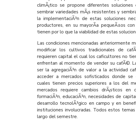
climÃ¡tico se propone diferentes soluciones
sembrar variedades mÃ¡s resistentes y sembra
la implementaciÃ³n de estas soluciones nece
productores, en su mayorÃ­a pequeÃ±os con 
tienen por lo que la viabilidad de estas solucio
Las condiciones mencionadas anteriormente m
modificar los cultivos tradicionales de c
requieren capital el cual los caficultores no ti
enfrentan al momento de vender su cafÃ©. L
ser la agregaciÃ³n de valor a la actividad c
acceder a mercados sofisticados donde se 
cuales tienen precios superiores a los del me
mercados requiere cambios drÃ¡sticos en d
formaciÃ³n, educaciÃ³n, necesidades de capital
desarrollo tecnolÃ³gico en campo y en benefic
instituciones involucradas. Todos estos temas
largo del semestre.