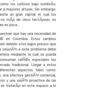
 como los cultivos bajo sombrÃ­o,
r a mayores alturas. Sin embargo,
sita un gran capital el cual los
no mÃ¡s de cinco hectÃ¡reas, no
nes es poca.
uestran que hay una necesidad de
afÃ© en Colombia. Estos cambios
enen debido a los bajos precios que
a soluciÃ³n a este problema debe
afetera mediante la cual se pueda
consuman cafÃ©s especiales los
rcado tradicional. Llegar a estos
iferentes aspectos tales como:
, una efectiva gestiÃ³n comercial,
io y una visiÃ³n proactiva de las
 se tratarÃ¡n en este espacio a lo