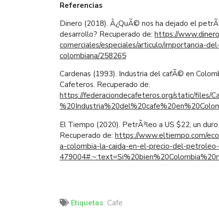
Referencias
Dinero (2018). Â¿QuÃ© nos ha dejado el petr
desarrollo? Recuperado de:
https://www.dinero
comerciales/especiales/articulo/importancia-de
colombiana/258265
Cardenas (1993). Industria del cafÃ© en Colom
Cafeteros. Recuperado de:
https://federaciondecafeteros.org/static/files
%20Industria%20del%20cafe%20en%20Colom
El Tiempo (2020). PetrÃ³leo a US $22, un duro g
Recuperado de:
https://www.eltiempo.com/eco
a-colombia-la-caida-en-el-precio-del-petroleo-
479004#:~:text=Si%20bien%20Colombia%
Cafe
Etiquetas: