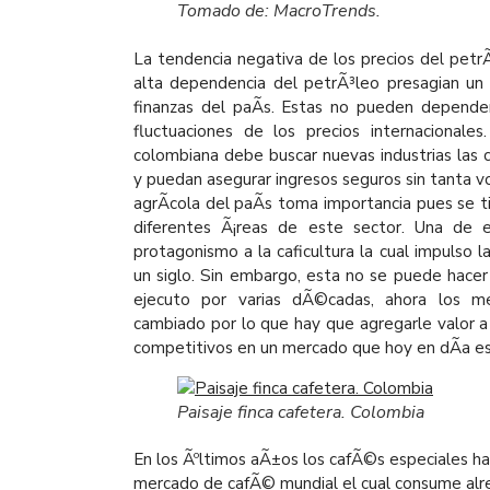
Tomado de: MacroTrends.
La tendencia negativa de los precios del petr
alta dependencia del petrÃ³leo presagian un
finanzas del paÃ­s. Estas no pueden depende
fluctuaciones de los precios internacional
colombiana debe buscar nuevas industrias las 
y puedan asegurar ingresos seguros sin tanta vol
agrÃ­cola del paÃ­s toma importancia pues se 
diferentes Ã¡reas de este sector. Una de e
protagonismo a la caficultura la cual impulso 
un siglo. Sin embargo, esta no se puede hacer
ejecuto por varias dÃ©cadas, ahora los m
cambiado por lo que hay que agregarle valor a 
competitivos en un mercado que hoy en dÃ­a e
Paisaje finca cafetera. Colombia
En los Ãºltimos aÃ±os los cafÃ©s especiales h
mercado de cafÃ© mundial el cual consume alr