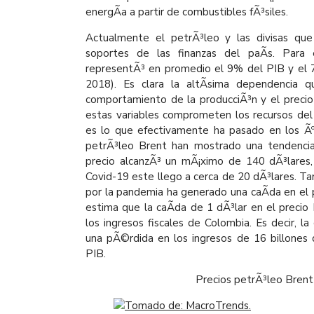
energÃ­a a partir de combustibles fÃ³siles.
Actualmente el petrÃ³leo y las divisas que
soportes de las finanzas del paÃ­s. Para
representÃ³ en promedio el 9% del PIB y el 
2018). Es clara la altÃ­sima dependencia 
comportamiento de la producciÃ³n y el precio 
estas variables comprometen los recursos del 
es lo que efectivamente ha pasado en los Ãº
petrÃ³leo Brent han mostrado una tendenci
precio alcanzÃ³ un mÃ¡ximo de 140 dÃ³lares,
Covid-19 este llego a cerca de 20 dÃ³lares. Ta
por la pandemia ha generado una caÃ­da en el 
estima que la caÃ­da de 1 dÃ³lar en el precio
los ingresos fiscales de Colombia. Es decir, l
una pÃ©rdida en los ingresos de 16 billones
PIB.
Precios petrÃ³leo Bren