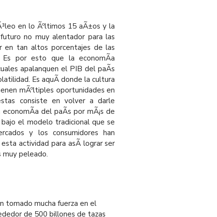
Ã³leo en lo Ãºltimos 15 aÃ±os y la
 futuro no muy alentador para las
r en tan altos porcentajes de las
es. Es por esto que la economÃ­a
cuales apalanquen el PIB del paÃ­s
atilidad. Es aquÃ­ donde la cultura
tienen mÃºltiples oportunidades en
stas consiste en volver a darle
la economÃ­a del paÃ­s por mÃ¡s de
 bajo el modelo tradicional que se
ercados y los consumidores han
esta actividad para asÃ­ lograr ser
s muy peleado.
an tomado mucha fuerza en el
ededor de 500 billones de tazas