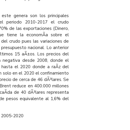
 este genera son los principales
 el periodo 2010-2017 el crudo
70% de las exportaciones (Dinero,
que tiene la economÃ­a sobre el
del crudo pues las variaciones de
presupuesto nacional. Lo anterior
ltimos 15 aÃ±os. Los precios del
a negativa desde 2008, donde el
 hasta el 2020 donde a raÃ­z del
n solo en el 2020 el confinamiento
precio de cerca de 46 dÃ³lares. Se
 Brent reduce en 400.000 millones
a caÃ­da de 40 dÃ³lares representa
 de pesos equivalente al 1,6% del
t 2005-2020