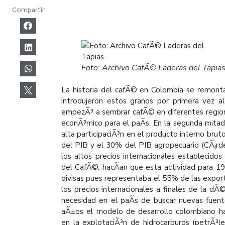
Compartir
Foto: Archivo CafÃ© Laderas del Tapias
La historia del cafÃ© en Colombia se remonta 
introdujeron estos granos por primera vez 
empezÃ³ a sembrar cafÃ© en diferentes region
econÃ³mico para el paÃ­s. En la segunda mitad
alta participaciÃ³n en el producto interno br
del PIB y el 30% del PIB agropecuario (CÃ¡rde
los altos precios internacionales establecidos
del CafÃ©, hacÃ­an que esta actividad para 1
divisas pues representaba el 55% de las export
los precios internacionales a finales de la d
necesidad en el paÃ­s de buscar nuevas fuent
aÃ±os el modelo de desarrollo colombiano h
en la explotaciÃ³n de hidrocarburos (petrÃ³l