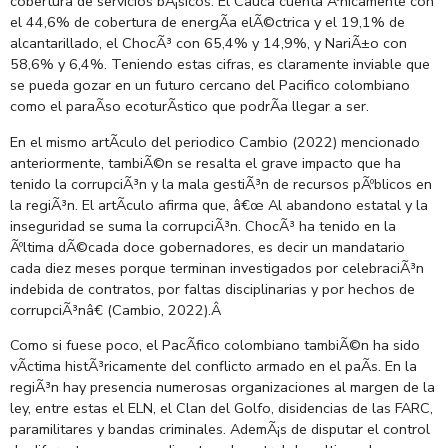
cobertura de servicios bÃ¡sicos. El Cauca cuenta Ãºnicamente con
el 44,6% de cobertura de energÃ­a elÃ©ctrica y el 19,1% de
alcantarillado, el ChocÃ³ con 65,4% y 14,9%, y NariÃ±o con
58,6% y 6,4%. Teniendo estas cifras, es claramente inviable que
se pueda gozar en un futuro cercano del Pacifico colombiano
como el paraÃ­so ecoturÃ­stico que podrÃ­a llegar a ser.
En el mismo artÃ­culo del periodico Cambio (2022) mencionado
anteriormente, tambiÃ©n se resalta el grave impacto que ha
tenido la corrupciÃ³n y la mala gestiÃ³n de recursos pÃºblicos en
la regiÃ³n. El artÃ­culo afirma que, â€œ Al abandono estatal y la
inseguridad se suma la corrupciÃ³n. ChocÃ³ ha tenido en la
Ãºltima dÃ©cada doce gobernadores, es decir un mandatario
cada diez meses porque terminan investigados por celebraciÃ³n
indebida de contratos, por faltas disciplinarias y por hechos de
corrupciÃ³nâ€ (Cambio, 2022).
Â
Como si fuese poco, el PacÃ­fico colombiano tambiÃ©n ha sido
vÃ­ctima histÃ³ricamente del conflicto armado en el paÃ­s. En la
regiÃ³n hay presencia numerosas organizaciones al margen de la
ley, entre estas el ELN, el Clan del Golfo, disidencias de las FARC,
paramilitares y bandas criminales. AdemÃ¡s de disputar el control