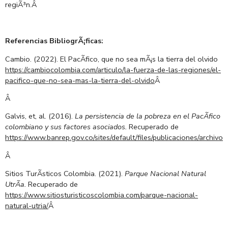
regiÃ³n.
Â
Referencias BibliogrÃ¡ficas:
Cambio. (2022). El PacÃ­fico, que no sea mÃ¡s la tierra del olvido
https://cambiocolombia.com/articulo/la-fuerza-de-las-regiones/el-
pacifico-que-no-sea-mas-la-tierra-del-olvido
Â
Â
Galvis, et, al. (2016).
La persistencia de la pobreza en el PacÃ­fico
colombiano y sus factores asociados.
Recuperado de
https://www.banrep.gov.co/sites/default/files/publicaciones/archivo
Â
Sitios TurÃ­sticos Colombia. (2021).
Parque Nacional Natural
UtrÃ­a.
Recuperado de
https://www.sitiosturisticoscolombia.com/parque-nacional-
natural-utria/
Â