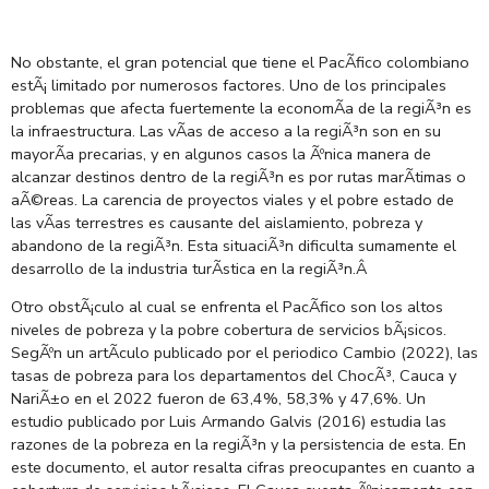
No obstante, el gran potencial que tiene el PacÃ­fico colombiano
estÃ¡ limitado por numerosos factores. Uno de los principales
problemas que afecta fuertemente la economÃ­a de la regiÃ³n es
la infraestructura. Las vÃ­as de acceso a la regiÃ³n son en su
mayorÃ­a precarias, y en algunos casos la Ãºnica manera de
alcanzar destinos dentro de la regiÃ³n es por rutas marÃ­timas o
aÃ©reas. La carencia de proyectos viales y el pobre estado de
las vÃ­as terrestres es causante del aislamiento, pobreza y
abandono de la regiÃ³n. Esta situaciÃ³n dificulta sumamente el
desarrollo de la industria turÃ­stica en la regiÃ³n.
Â
Otro obstÃ¡culo al cual se enfrenta el PacÃ­fico son los altos
niveles de pobreza y la pobre cobertura de servicios bÃ¡sicos.
SegÃºn un artÃ­culo publicado por el periodico Cambio (2022), las
tasas de pobreza para los departamentos del ChocÃ³, Cauca y
NariÃ±o en el 2022 fueron de 63,4%, 58,3% y 47,6%. Un
estudio publicado por Luis Armando Galvis (2016) estudia las
razones de la pobreza en la regiÃ³n y la persistencia de esta. En
este documento, el autor resalta cifras preocupantes en cuanto a