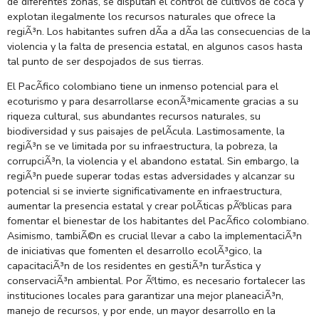
de diferentes zonas, se disputan el control de cultivos de coca y
explotan ilegalmente los recursos naturales que ofrece la
regiÃ³n. Los habitantes sufren dÃ­a a dÃ­a las consecuencias de la
violencia y la falta de presencia estatal, en algunos casos hasta
tal punto de ser despojados de sus tierras.
El PacÃ­fico colombiano tiene un inmenso potencial para el
ecoturismo y para desarrollarse econÃ³micamente gracias a su
riqueza cultural, sus abundantes recursos naturales, su
biodiversidad y sus paisajes de pelÃ­cula. Lastimosamente, la
regiÃ³n se ve limitada por su infraestructura, la pobreza, la
corrupciÃ³n, la violencia y el abandono estatal. Sin embargo, la
regiÃ³n puede superar todas estas adversidades y alcanzar su
potencial si se invierte significativamente en infraestructura,
aumentar la presencia estatal y crear polÃ­ticas pÃºblicas para
fomentar el bienestar de los habitantes del PacÃ­fico colombiano.
Asimismo, tambiÃ©n es crucial llevar a cabo la implementaciÃ³n
de iniciativas que fomenten el desarrollo ecolÃ³gico, la
capacitaciÃ³n de los residentes en gestiÃ³n turÃ­stica y
conservaciÃ³n ambiental. Por Ãºltimo, es necesario fortalecer las
instituciones locales para garantizar una mejor planeaciÃ³n,
manejo de recursos, y por ende, un mayor desarrollo en la