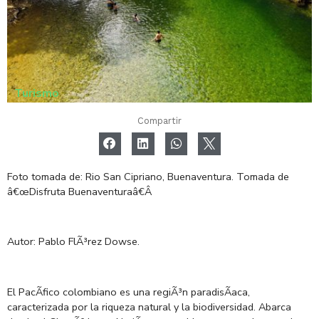
Turismo
Compartir
Foto tomada de: Rio San Cipriano, Buenaventura. Tomada de
â€œ
Disfruta
Buenaventuraâ€
Â
Autor:
Pablo FlÃ³rez
Dowse.
El PacÃ­fico colombiano es una regiÃ³n paradisÃ­aca,
caracterizada por la riqueza natural y la biodiversidad. Abarca