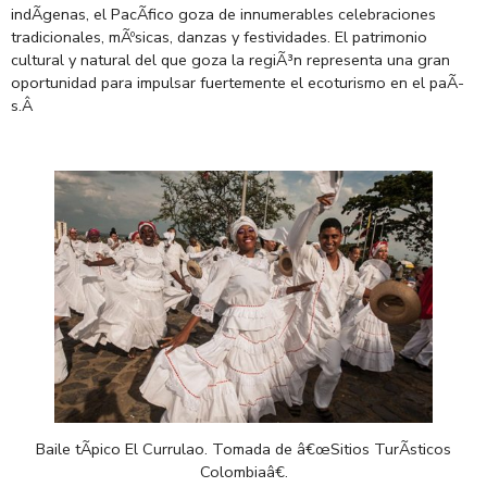
indÃ­genas, el PacÃ­fico goza de innumerables celebraciones
tradicionales, mÃºsicas, danzas y festividades.
El patrimonio
cultural y natural del que goza la regiÃ³n representa una gran
oportunidad para impulsar fuertemente el ecoturismo en el paÃ­
s.
Â
Baile
tÃ­pico
El
Currulao
. Tomada de â€œSitios
TurÃ­sticos
Colombiaâ€.