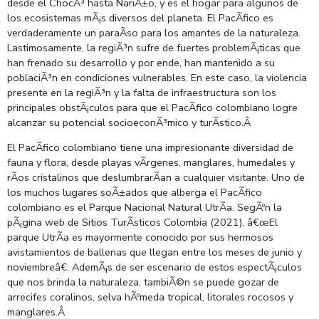
desde el ChocÃ³ hasta NariÃ±o, y es el hogar para algunos de
los ecosistemas mÃ¡s diversos del planeta. El PacÃ­fico es
verdaderamente un paraÃ­so para los amantes de la naturaleza.
Lastimosamente, la regiÃ³n sufre de fuertes problemÃ¡ticas que
han frenado su desarrollo y por ende, han mantenido a su
poblaciÃ³n en condiciones vulnerables. En este caso, la violencia
presente en la regiÃ³n y la falta de infraestructura son los
principales obstÃ¡culos para que el PacÃ­fico colombiano logre
alcanzar su potencial socioeconÃ³mico y turÃ­stico.
Â
El PacÃ­fico colombiano tiene una impresionante diversidad de
fauna y flora, desde playas vÃ­rgenes, manglares, humedales y
rÃ­os cristalinos que deslumbrarÃ­an a cualquier visitante. Uno de
los muchos lugares soÃ±ados que alberga el PacÃ­fico
colombiano es el Parque Nacional Natural UtrÃ­a. SegÃºn la
pÃ¡gina web de Sitios TurÃ­sticos Colombia (2021), â€œEl
parque UtrÃ­a es mayormente conocido por sus hermosos
avistamientos de ballenas que llegan entre los meses de junio y
noviembreâ€. AdemÃ¡s de ser escenario de estos espectÃ¡culos
que nos brinda la naturaleza, tambiÃ©n se puede gozar de
arrecifes coralinos, selva hÃºmeda tropical, litorales rocosos y
manglares.
Â