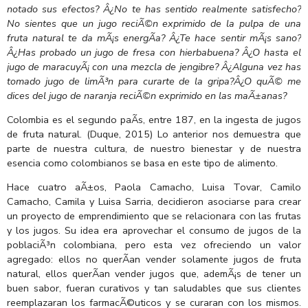
notado sus efectos? Â¿No te has sentido realmente satisfecho?
No sientes que un jugo reciÃ©n exprimido de la pulpa de una
fruta natural te da mÃ¡s energÃ­a? Â¿Te hace sentir mÃ¡s sano?
Â¿Has probado un jugo de fresa con hierbabuena? Â¿O hasta el
jugo de maracuyÃ¡ con una mezcla de jengibre? Â¿Alguna vez has
tomado jugo de limÃ³n para curarte de la gripa?Â¿O quÃ© me
dices del jugo de naranja reciÃ©n exprimido en las maÃ±anas?
Colombia es el segundo paÃ­s, entre 187, en la ingesta de jugos
de fruta natural. (Duque, 2015) Lo anterior nos demuestra que
parte de nuestra cultura, de nuestro bienestar y de nuestra
esencia como colombianos se basa en este tipo de alimento.
Hace cuatro aÃ±os, Paola Camacho, Luisa Tovar, Camilo
Camacho, Camila y Luisa Sarria, decidieron asociarse para crear
un proyecto de emprendimiento que se relacionara con las frutas
y los jugos. Su idea era aprovechar el consumo de jugos de la
poblaciÃ³n colombiana, pero esta vez ofreciendo un valor
agregado: ellos no querÃ­an vender solamente jugos de fruta
natural, ellos querÃ­an vender jugos que, ademÃ¡s de tener un
buen sabor, fueran curativos y tan saludables que sus clientes
reemplazaran los farmacÃ©uticos y se curaran con los mismos.