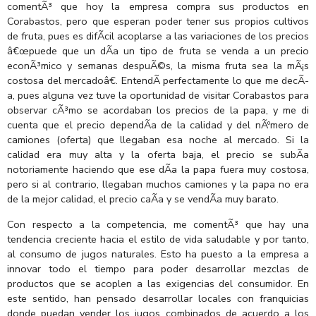
comentÃ³ que hoy la empresa compra sus productos en
Corabastos, pero que esperan poder tener sus propios cultivos
de fruta, pues es difÃ­cil acoplarse a las variaciones de los precios
â€œpuede que un dÃ­a un tipo de fruta se venda a un precio
econÃ³mico y semanas despuÃ©s, la misma fruta sea la mÃ¡s
costosa del mercadoâ€. EntendÃ­ perfectamente lo que me decÃ­
a, pues alguna vez tuve la oportunidad de visitar Corabastos para
observar cÃ³mo se acordaban los precios de la papa, y me di
cuenta que el precio dependÃ­a de la calidad y del nÃºmero de
camiones (oferta) que llegaban esa noche al mercado. Si la
calidad era muy alta y la oferta baja, el precio se subÃ­a
notoriamente haciendo que ese dÃ­a la papa fuera muy costosa,
pero si al contrario, llegaban muchos camiones y la papa no era
de la mejor calidad, el precio caÃ­a y se vendÃ­a muy barato.
Con respecto a la competencia, me comentÃ³ que hay una
tendencia creciente hacia el estilo de vida saludable y por tanto,
al consumo de jugos naturales. Esto ha puesto a la empresa a
innovar todo el tiempo para poder desarrollar mezclas de
productos que se acoplen a las exigencias del consumidor. En
este sentido, han pensado desarrollar locales con franquicias
donde puedan vender los jugos combinados de acuerdo a los