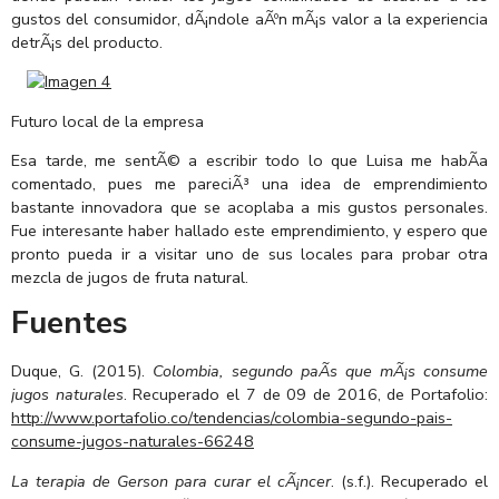
gustos del consumidor, dÃ¡ndole aÃºn mÃ¡s valor a la experiencia
detrÃ¡s del producto.
Futuro local de la empresa
Esa tarde, me sentÃ© a escribir todo lo que Luisa me habÃ­a
comentado, pues me pareciÃ³ una idea de emprendimiento
bastante innovadora que se acoplaba a mis gustos personales.
Fue interesante haber hallado este emprendimiento, y espero que
pronto pueda ir a visitar uno de sus locales para probar otra
mezcla de jugos de fruta natural.
Fuentes
Duque, G. (2015).
Colombia, segundo paÃ­s que mÃ¡s consume
jugos naturales
. Recuperado el 7 de 09 de 2016, de Portafolio:
http://www.portafolio.co/tendencias/colombia-segundo-pais-
consume-jugos-naturales-66248
La terapia de Gerson para curar el cÃ¡ncer
. (s.f.). Recuperado el