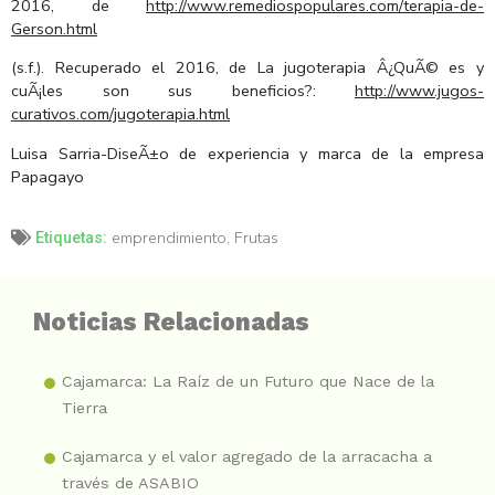
2016, de
http://www.remediospopulares.com/terapia-de-
Gerson.html
(s.f.). Recuperado el 2016, de La jugoterapia Â¿QuÃ© es y
cuÃ¡les son sus beneficios?:
http://www.jugos-
curativos.com/jugoterapia.html
Luisa Sarria-DiseÃ±o de experiencia y marca de la empresa
Papagayo
emprendimiento
,
Frutas
Etiquetas:
Noticias Relacionadas
Cajamarca: La Raíz de un Futuro que Nace de la
Tierra
Cajamarca y el valor agregado de la arracacha a
través de ASABIO