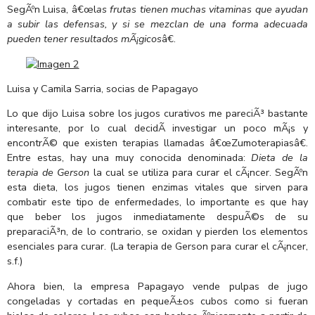
SegÃºn Luisa, â€œl
as frutas tienen muchas vitaminas que ayudan
a subir las defensas, y si se mezclan de una forma adecuada
pueden tener resultados mÃ¡gicos
â€.
Luisa y Camila Sarria, socias de Papagayo
Lo que dijo Luisa sobre los jugos curativos me pareciÃ³ bastante
interesante, por lo cual decidÃ­ investigar un poco mÃ¡s y
encontrÃ© que existen terapias llamadas â€œZumoterapiasâ€.
Entre estas, hay una muy conocida denominada:
Dieta de la
terapia de Gerson
la cual se utiliza para curar el cÃ¡ncer. SegÃºn
esta dieta, los jugos tienen enzimas vitales que sirven para
combatir este tipo de enfermedades, lo importante es que hay
que beber los jugos inmediatamente despuÃ©s de su
preparaciÃ³n, de lo contrario, se oxidan y pierden los elementos
esenciales para curar. (La terapia de Gerson para curar el cÃ¡ncer,
s.f.)
Ahora bien, la empresa Papagayo vende pulpas de jugo
congeladas y cortadas en pequeÃ±os cubos como si fueran