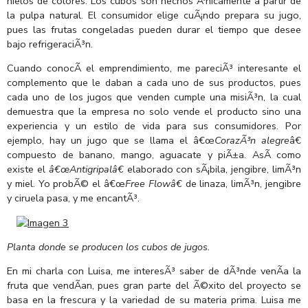
hielos de colores. Los cubos son hechos Ãºnicamente a partir de
la pulpa natural. El consumidor elige cuÃ¡ndo prepara su jugo,
pues las frutas congeladas pueden durar el tiempo que desee
bajo refrigeraciÃ³n.
Cuando conocÃ­ el emprendimiento, me pareciÃ³ interesante el
complemento que le daban a cada uno de sus productos, pues
cada uno de los jugos que venden cumple una misiÃ³n, la cual
demuestra que la empresa no solo vende el producto sino una
experiencia y un estilo de vida para sus consumidores. Por
ejemplo, hay un jugo que se llama el â€œ
CorazÃ³n alegre
â€
compuesto de banano, mango, aguacate y piÃ±a. AsÃ­ como
existe el
â€œ
Antigripalâ€
elaborado con sÃ¡bila, jengibre, limÃ³n
y miel. Yo probÃ© el â€œ
Free Flow
â€
de linaza, limÃ³n, jengibre
y ciruela pasa, y me encantÃ³.
Planta donde se producen los cubos de jugos.
En mi charla con Luisa, me interesÃ³ saber de dÃ³nde venÃ­a la
fruta que vendÃ­an, pues gran parte del Ã©xito del proyecto se
basa en la frescura y la variedad de su materia prima. Luisa me