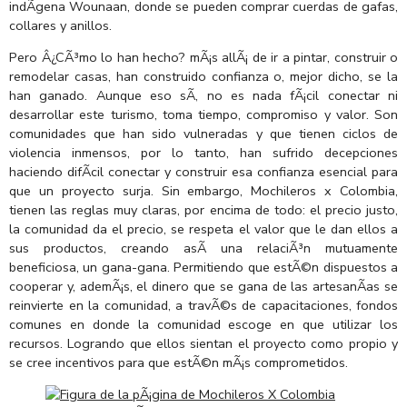
indÃ­gena Wounaan, donde se pueden comprar cuerdas de gafas,
collares y anillos.
Pero Â¿CÃ³mo lo han hecho? mÃ¡s allÃ¡ de ir a pintar, construir o
remodelar casas, han construido confianza o, mejor dicho, se la
han ganado. Aunque eso sÃ­, no es nada fÃ¡cil conectar ni
desarrollar este turismo, toma tiempo, compromiso y valor. Son
comunidades que han sido vulneradas y que tienen ciclos de
violencia inmensos, por lo tanto, han sufrido decepciones
haciendo difÃ­cil conectar y construir esa confianza esencial para
que un proyecto surja. Sin embargo, Mochileros x Colombia,
tienen las reglas muy claras, por encima de todo: el precio justo,
la comunidad da el precio, se respeta el valor que le dan ellos a
sus productos, creando asÃ­ una relaciÃ³n mutuamente
beneficiosa, un gana-gana. Permitiendo que estÃ©n dispuestos a
cooperar y, ademÃ¡s, el dinero que se gana de las artesanÃ­as se
reinvierte en la comunidad, a travÃ©s de capacitaciones, fondos
comunes en donde la comunidad escoge en que utilizar los
recursos. Logrando que ellos sientan el proyecto como propio y
se cree incentivos para que estÃ©n mÃ¡s comprometidos.