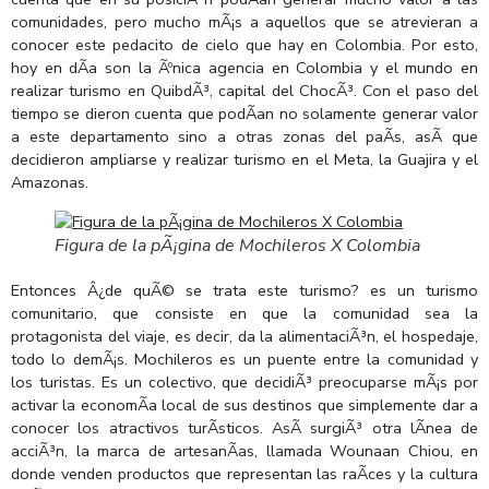
comunidades, pero mucho mÃ¡s a aquellos que se atrevieran a
conocer este pedacito de cielo que hay en Colombia. Por esto,
hoy en dÃ­a son la Ãºnica agencia en Colombia y el mundo en
realizar turismo en QuibdÃ³, capital del ChocÃ³. Con el paso del
tiempo se dieron cuenta que podÃ­an no solamente generar valor
a este departamento sino a otras zonas del paÃ­s, asÃ­ que
decidieron ampliarse y realizar turismo en el Meta, la Guajira y el
Amazonas.
Figura de la pÃ¡gina de Mochileros X Colombia
Entonces Â¿de quÃ© se trata este turismo? es un turismo
comunitario, que consiste en que la comunidad sea la
protagonista del viaje, es decir, da la alimentaciÃ³n, el hospedaje,
todo lo demÃ¡s. Mochileros es un puente entre la comunidad y
los turistas. Es un colectivo, que decidiÃ³ preocuparse mÃ¡s por
activar la economÃ­a local de sus destinos que simplemente dar a
conocer los atractivos turÃ­sticos. AsÃ­ surgiÃ³ otra lÃ­nea de
acciÃ³n, la marca de artesanÃ­as, llamada Wounaan Chiou, en
donde venden productos que representan las raÃ­ces y la cultura