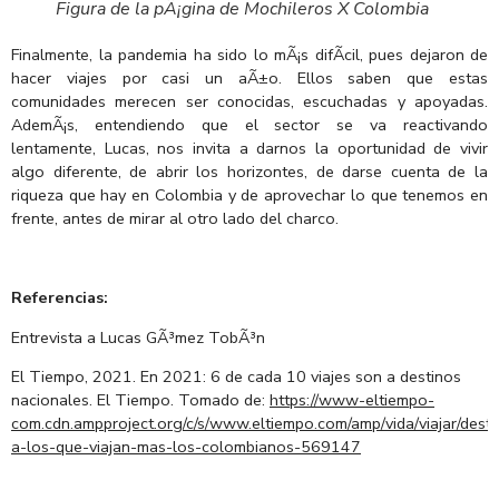
Figura de la pÃ¡gina de Mochileros X Colombia
Finalmente, la pandemia ha sido lo mÃ¡s difÃ­cil, pues dejaron de
hacer viajes por casi un aÃ±o. Ellos saben que estas
comunidades merecen ser conocidas, escuchadas y apoyadas.
AdemÃ¡s, entendiendo que el sector se va reactivando
lentamente, Lucas, nos invita a darnos la oportunidad de vivir
algo diferente, de abrir los horizontes, de darse cuenta de la
riqueza que hay en Colombia y de aprovechar lo que tenemos en
frente, antes de mirar al otro lado del charco.
Referencias:
Entrevista a Lucas GÃ³mez TobÃ³n
El Tiempo, 2021. En 2021: 6 de cada 10 viajes son a destinos
nacionales. El Tiempo. Tomado de:
https://www-eltiempo-
com.cdn.ampproject.org/c/s/www.eltiempo.com/amp/vida/viajar/desti
a-los-que-viajan-mas-los-colombianos-569147