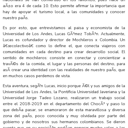
aÃ±o era 4 de cada 10. Esto permite afirmar la importancia que
hay de apoyar el turismo local, a las comunidades y conocer
nuestro paÃ­s.
Es por esto, que entrevistamos al paisa y economista de la
Universidad de Los Andes, Lucas GÃ³mez TobÃ³n. Actualmente,
Lucas es cofundador y director de Mochileros x Colombia. Un
â€œcolectivoâ€ como lo define el, que conecta viajeros con
comunidades en cada destino para crear desarrollo social. El
sentido de mochileros: consiste en conectar y concientizar a
travÃ©s de la comida, el lugar y las personas del destino, para
asÃ­ crear una identidad con las realidades de nuestro paÃ­s, que
en muchos casos perdemos de vista.
Esta aventura, segÃºn Lucas, inicio porque Ã©l y sus amigos de la
Universidad de Los Andes, la Pontificia Universidad Javeriana y la
Universidad Jorge Tadeo Lozano, realizaron un trabajo social
entre el 2018-2019 en el departamento del ChocÃ³ y paso lo
que debÃ­a pasar, se enamoraron de esta maravillosa y diversa
zona del paÃ­s, poco conocida y muy olvidada por parte del
gobierno y de nosotros sus hermanos colombianos. Se dieron
cuenta que en su posiciÃ³n podÃ­an generar mucho valor a las