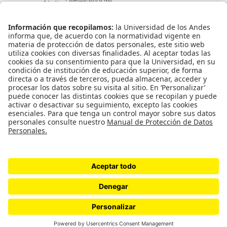
Información de contacto
info@aneia.edu.co
Bogotá, Colombia
Enlaces de interés
Iniciar sesión
Política de tratamiento de datos personales
Contacto
Universidad de los Andes | Vigilada Mineducación
Reconocimiento como Universidad: Decreto 1297 del 30 de mayo de 1964.
Reconocimiento personería jurídica: Resolución 28 del 23 de febrero de 1949
Minjusticia.
©2023 ANEIA – Universidad de Los Andes.
Diseño y desarrollo por PixelPro