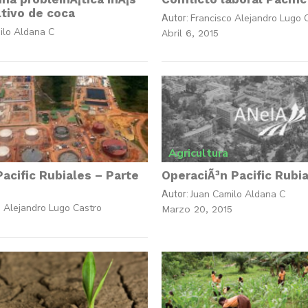
ltivo de coca
Francisco Alejandro Lugo 
Autor:
ilo Aldana C
Abril 6, 2015
Agricultura
acific Rubiales – Parte
OperaciÃ³n Pacific Rubi
Juan Camilo Aldana C
Autor:
o Alejandro Lugo Castro
Marzo 20, 2015
5