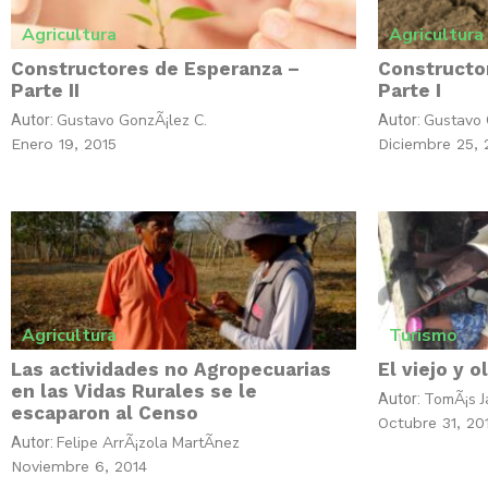
Agricultura
Agricultura
Constructores de Esperanza –
Constructo
Parte II
Parte I
Gustavo GonzÃ¡lez C.
Gustavo 
Autor:
Autor:
Enero 19, 2015
Diciembre 25, 
Agricultura
Turismo
Las actividades no Agropecuarias
El viejo y 
en las Vidas Rurales se le
TomÃ¡s J
Autor:
escaparon al Censo
Octubre 31, 20
Felipe ArrÃ¡zola MartÃ­nez
Autor:
Noviembre 6, 2014