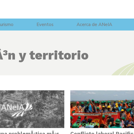
urismo
Eventos
Acerca de ANeIA
³n y territorio
Agricultura
una problemÃ¡tica mÃ¡s
Conflicto laboral Pacifi