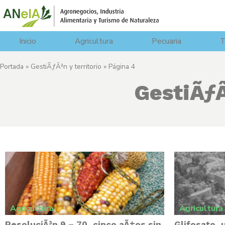
Inicio
Agricultura
Pecuaria
T
Portada
»
GestiÃƒÂ³n y territorio
»
Página 4
GestiÃƒÂ
Agricultura
Agricultura
ResoluciÃ³n 9 – 70, cinco aÃ±os sin
Glifosato, 