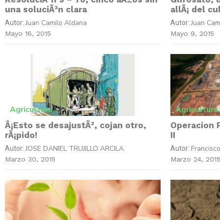
una soluciÃ³n clara
allÃ¡ del cu
Juan Camilo Aldana
Juan Cam
Autor:
Autor:
Mayo 16, 2015
Mayo 9, 2015
Agricultura
Agricultura
Â¡Esto se desajustÃ³, cojan otro,
Operacion P
rÃ¡pido!
II
JOSE DANIEL TRUJILLO ARCILA
Francisc
Autor:
Autor:
Marzo 30, 2015
Marzo 24, 201