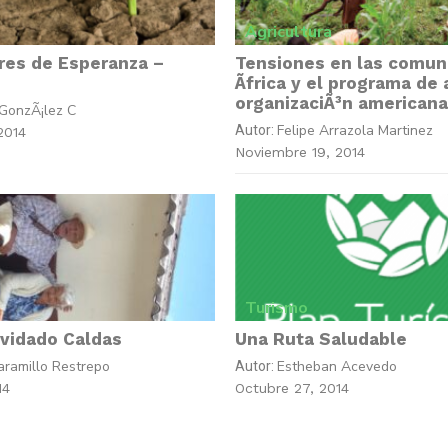
Agricultura
res de Esperanza –
Tensiones en las comun
Ãfrica y el programa de
organizaciÃ³n american
GonzÃ¡lez C
Felipe Arrazola Martinez
Autor:
2014
Noviembre 19, 2014
Turismo
olvidado Caldas
Una Ruta Saludable
aramillo Restrepo
Estheban Acevedo
Autor:
14
Octubre 27, 2014