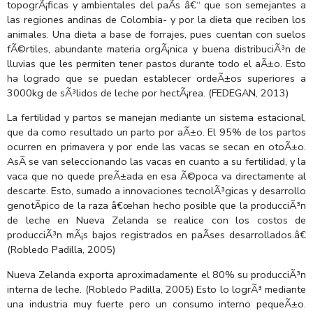
topogrÃ¡ficas y ambientales del paÃ­s â€“ que son semejantes a
las regiones andinas de Colombia- y por la dieta que reciben los
animales. Una dieta a base de forrajes, pues cuentan con suelos
fÃ©rtiles, abundante materia orgÃ¡nica y buena distribuciÃ³n de
lluvias que les permiten tener pastos durante todo el aÃ±o. Esto
ha logrado que se puedan establecer ordeÃ±os superiores a
3000kg de sÃ³lidos de leche por hectÃ¡rea. (FEDEGAN, 2013)
La fertilidad y partos se manejan mediante un sistema estacional,
que da como resultado un parto por aÃ±o. El 95% de los partos
ocurren en primavera y por ende las vacas se secan en otoÃ±o.
AsÃ­ se van seleccionando las vacas en cuanto a su fertilidad, y la
vaca que no quede preÃ±ada en esa Ã©poca va directamente al
descarte. Esto, sumado a innovaciones tecnolÃ³gicas y desarrollo
genotÃ­pico de la raza â€œhan hecho posible que la producciÃ³n
de leche en Nueva Zelanda se realice con los costos de
producciÃ³n mÃ¡s bajos registrados en paÃ­ses desarrollados.â€
(Robledo Padilla, 2005)
Nueva Zelanda exporta aproximadamente el 80% su producciÃ³n
interna de leche. (Robledo Padilla, 2005) Esto lo logrÃ³ mediante
una industria muy fuerte pero un consumo interno pequeÃ±o.