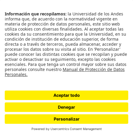
Información de contacto
info@aneia.edu.co
Bogotá, Colombia
Enlaces de interés
Iniciar sesión
Política de tratamiento de datos personales
Contacto
Universidad de los Andes | Vigilada Mineducación
Reconocimiento como Universidad: Decreto 1297 del 30 de mayo de 1964.
Reconocimiento personería jurídica: Resolución 28 del 23 de febrero de 1949
Minjusticia.
©2023 ANEIA – Universidad de Los Andes.
Diseño y desarrollo por PixelPro