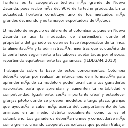
Fonterra es la cooperativa lechera mÃ¡s grande de Nueva
Zelanda, pues recibe mÃ¡s del 90% de la leche producida. En la
actualidad, Fonterra constituye uno de los mercados mÃ¡s
grandes del mundo y es la mayor exportadora de lÃ¡cteos.
El modelo de negocio es diferente al colombiano, pues en Nueva
Zelanda se usa la modalidad de sharemilkers, donde el
propietario del ganado es quien se hace responsable de la finca,
la alimentaciÃ³n y la administraciÃ³n, mientras que el dueÃ±o de
la tierra hace seguimiento a las labores adelantadas por el socio,
repartiendo equitativamente las ganancias. (FEDEGAN, 2013)
Trabajando sobre la base de estos conocimientos, Colombia
deberÃ­a optar por realizar un intercambio de informaciÃ³n para
aprender mÃ¡s de su modelo y poder tecnificar a los ganaderos
nacionales para que aprendan y aumenten la rentabilidad y
competitividad. Igualmente, serÃ­a importante crear y establecer
granjas piloto donde se prueben modelos a largo plazo, granjas
que ayudarÃ­a a saber mÃ¡s acerca del comportamiento de los
animales en un medio distinto socialmente, como lo es el
colombiano. Los ganaderos deberÃ­an unirse y consolidarse mÃ¡s
como gremio, creando cooperativas exitosas que puedan trabajar