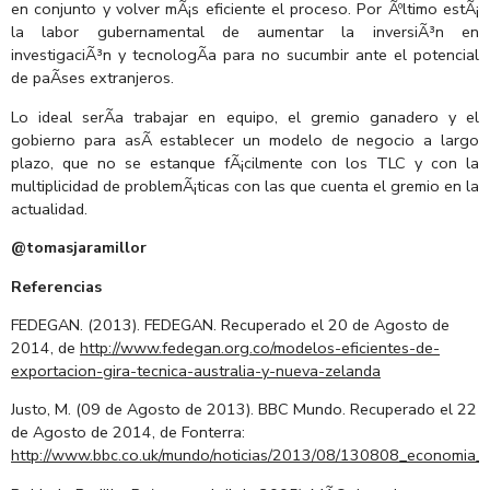
en conjunto y volver mÃ¡s eficiente el proceso. Por Ãºltimo estÃ¡
la labor gubernamental de aumentar la inversiÃ³n en
investigaciÃ³n y tecnologÃ­a para no sucumbir ante el potencial
de paÃ­ses extranjeros.
Lo ideal serÃ­a trabajar en equipo, el gremio ganadero y el
gobierno para asÃ­ establecer un modelo de negocio a largo
plazo, que no se estanque fÃ¡cilmente con los TLC y con la
multiplicidad de problemÃ¡ticas con las que cuenta el gremio en la
actualidad.
@tomasjaramillor
Referencias
FEDEGAN. (2013). FEDEGAN. Recuperado el 20 de Agosto de
2014, de
http://www.fedegan.org.co/modelos-eficientes-de-
exportacion-gira-tecnica-australia-y-nueva-zelanda
Justo, M. (09 de Agosto de 2013). BBC Mundo. Recuperado el 22
de Agosto de 2014, de Fonterra:
http://www.bbc.co.uk/mundo/noticias/2013/08/130808_economia_fo