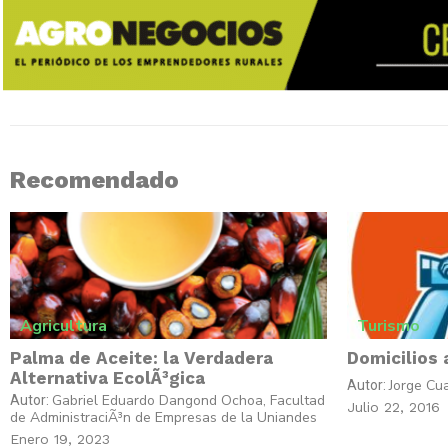
Recomendado
Agricultura
Turismo
Palma de Aceite: la Verdadera
Domicilios 
Alternativa EcolÃ³gica
Jorge Cu
Autor:
Gabriel Eduardo Dangond Ochoa, Facultad
Autor:
Julio 22, 2016
de AdministraciÃ³n de Empresas de la Uniandes
Enero 19, 2023