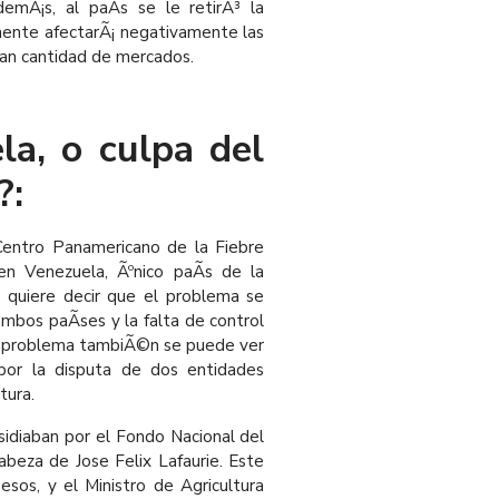
demÃ¡s, al paÃ­s se le retirÃ³ la
lemente afectarÃ¡ negativamente las
gran cantidad de mercados.
a, o culpa del
?:
 Centro Panamericano de la Fiebre
en Venezuela, Ãºnico paÃ­s de la
to quiere decir que el problema se
bos paÃ­ses y la falta de control
 el problema tambiÃ©n se puede ver
or la disputa de dos entidades
tura.
sidiaban por el Fondo Nacional del
beza de Jose Felix Lafaurie. Este
sos, y el Ministro de Agricultura