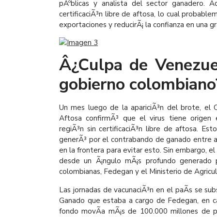
pÃºblicas y analista del sector ganadero. A
certificaciÃ³n libre de aftosa, lo cual probab
exportaciones y reducirÃ¡ la confianza en una 
Â¿Culpa de Venezuel
gobierno colombiano
Un mes luego de la apariciÃ³n del brote, el
Aftosa confirmÃ³ que el virus tiene origen 
regiÃ³n sin certificaciÃ³n libre de aftosa. Es
generÃ³ por el contrabando de ganado entre am
en la frontera para evitar esto. Sin embargo,
desde un Ã¡ngulo mÃ¡s profundo generado p
colombianas, Fedegan y el Ministerio de Agricul
Las jornadas de vacunaciÃ³n en el paÃ­s se sub
Ganado que estaba a cargo de Fedegan, en ca
fondo movÃ­a mÃ¡s de 100.000 millones de pe