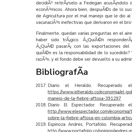
decidiÃ³ retirÃ¡rselo a Fedegan acusÃ¡ndolo
econÃ³micos. Ahora bien, despuÃ©s de lo suc
de Agricultura por el mal manejo que le dio al
vacunaciÃ³n inefectivas que derivaron en el bro
Finalmente, quedan varias preguntas en el a
haber sido trÃ¡gico. Â¿QuiÃ©n responderÃ¡
Â¿QuÃ© pasarÃ¡ con las exportaciones del 
quiÃ©n es la responsabilidad de lo sucedido?
razÃ³n, y el fondo debe ser devuelto a su admin
BibliografÃ­a
Diario el Heraldo. Recuperado
https://www.elheraldo.co/economia/e
manejo-de-la-fiebre-aftosa-391297
Diario El Espectador. Recuperado
http://www.elespectador.com/economia/t
sobre-la-fiebre-aftosa-en-colombia-arti
Espinoza Andres, Portafolio. Recuper
http://www.portafolio.co/opinion/andres-