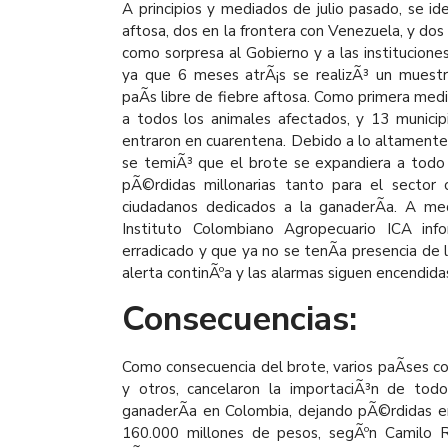
A principios y mediados de julio pasado, se id
aftosa, dos en la frontera con Venezuela, y dos
como sorpresa al Gobierno y a las institucione
ya que 6 meses atrÃ¡s se realizÃ³ un muest
paÃ­s libre de fiebre aftosa. Como primera medid
a todos los animales afectados, y 13 municip
entraron en cuarentena. Debido a lo altamente
se temiÃ³ que el brote se expandiera a todo 
pÃ©rdidas millonarias tanto para el secto
ciudadanos dedicados a la ganaderÃ­a. A me
Instituto Colombiano Agropecuario ICA inf
erradicado y que ya no se tenÃ­a presencia de la
alerta continÃºa y las alarmas siguen encendida
Consecuencias:
Como consecuencia del brote, varios paÃ­ses c
y otros, cancelaron la importaciÃ³n de tod
ganaderÃ­a en Colombia, dejando pÃ©rdidas e
160.000 millones de pesos, segÃºn Camilo Ru