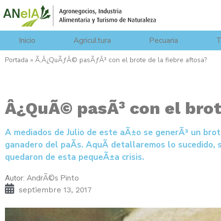
Inicio
Agricultura
Pecuaria
T
Portada
»
Ã‚Â¿QuÃƒÂ© pasÃƒÂ³ con el brote de la fiebre aftosa?
Â¿QuÃ© pasÃ³ con el brote
A mediados de Julio de este aÃ±o se generÃ³ un brote
ganadero del paÃ­s. AquÃ­ detallaremos lo sucedido, 
quedaron de esta pequeÃ±a crisis.
AndrÃ©s Pinto
Autor:
septiembre 13, 2017