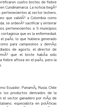
entificaron cuatro brotes de fiebre
 en Cundinamarca. La noticia llegÃ³
s pertenecientes al sector lechero,
reo que validÃ³ a Colombia como
a, se ordenÃ³ sacrificar y enterrar
ios pertenecientes a 5 municipios
 contagiosa que es la enfermedad,
el paÃ­s, lo que hubiera generado
r como para campesinos y demÃ¡s
diados de agosto, el director de
ormÃ³ que el brote habÃ­a sido
 fiebre aftosa en el paÃ­s, pero la
s.
omo Ecuador, PanamÃ¡, Rusia, Chile
os los productos derivados de la
n el sector ganadero por mÃ¡s de
biano, especialista en polÃ­ticas