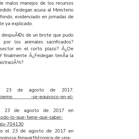
 de malos manejos de los recursos
edido Fedegan acusa al Ministerio
 fondo, evidenciado en jornadas de
te ya explicado.
ire despuÃ©s de un brote que pudo
 por los animales sacrificados?
sector en el corto plazo? Â¿De
 Y finalmente Â¿Fedegan tenÃ­a la
istraciÃ³n?
 el 23 de agosto de 2017.
l-gobierno -se-equivoco-en-el-
 el 23 de agosto de 2017 en
odo-lo-que-tiene-que-saber-
culo-704130
ado el 23 de agosto de 2017 en
espinosa-fenwarth/cronica-de-una-