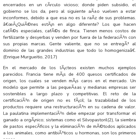
encerrados en un cÃ­rculo vicioso; donde piden subsidio, el
gobierno se los da, pero al siguiente aÃ±o vuelven a estar
inconformes, debido a que esa no es la raÃ­z de sus problemas.
â€œÂ¿QuiÃ©nes estÃ¡n en algo diferente? Los que hacen
cafÃ©s especiales, cafÃ©s de finca. Tienen menos costos de
fertilizante y desyerbas y venden por fuera de la federaciÃ³n con
sus propias marcas. Gente valiente, que no se entregÃ³ al
dominio de las grandes industrias que todo lo homogenizaâ€.
(Enrique Murgueitio, 2017)
En el mercado de los lÃ¡cteos existen muchos ejemplos
parecidos. Francia tiene mÃ¡s de 400 quesos certificados de
origen, los cuales se venden mÃ¡s caros en el mercado. Un
modelo que permite a las pequeÃ±as y medianas empresas ser
sostenibles a largo plazo y competitivas. El reto de la
certificaciÃ³n de origen no es fÃ¡cil; la trazabilidad de los
productos requiere una restructuraciÃ³n en su cadena de valor.
La paulatina implementaciÃ³n debe empezar por transformar el
ganado a orgÃ¡nico; sistemas como el Silvopastoril(2), la siembra
de pastos especÃ­ficos y la eliminaciÃ³n de mÃ©todos aplicados
a los animales, como antibiÃ³ticos u hormonas, son los primeros