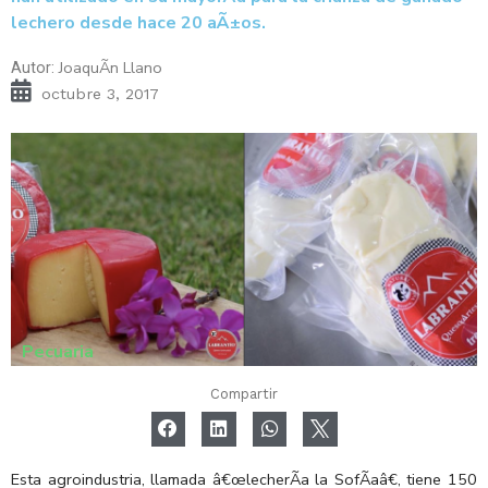
lechero desde hace 20 aÃ±os.
JoaquÃ­n Llano
Autor:
octubre 3, 2017
Pecuaria
Compartir
Esta agroindustria, llamada â€œlecherÃ­a la SofÃ­aâ€, tiene 150