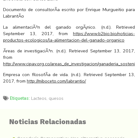
Documento de consultorÃ­a escrito por Enrique Murgueitio para
LabrantÃ­o
La alimentaciÃ³n del ganado orgÃ¡nico. (n.d.). Retrieved
September 13, 2017, from
https://www.b2bio.bio/noticias-
productos-ecologicos/la-alimentacion-del-ganado-organico
Ãreas de investigaciÃ³n. (n.d.). Retrieved September 13, 2017,
from
http://www.cipav.org.co/areas_de_investigacion/ganaderia_sostenib
Empresa con filosofÃ­a de vida. (n.d.). Retrieved September 13,
2017, from
http://miboceto.com/labrantio/
Lacteos
,
quesos
Etiquetas:
Noticias Relacionadas