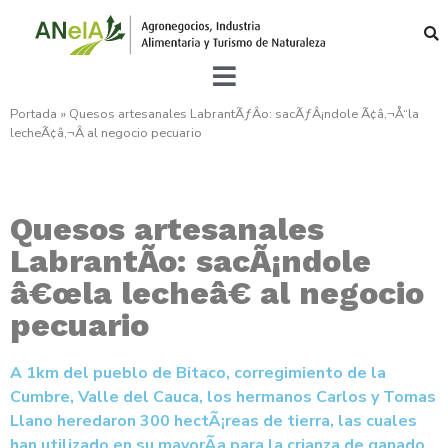
Portada
»
Quesos artesanales LabrantÃƒÂ­o: sacÃƒÂ¡ndole Ã¢â‚¬Å“la
lecheÃ¢â‚¬Â al negocio pecuario
Quesos artesanales
LabrantÃ­o: sacÃ¡ndole
â€œla lecheâ€ al negocio
pecuario
A 1km del pueblo de Bitaco, corregimiento de la
Cumbre, Valle del Cauca, los hermanos Carlos y Tomas
Llano heredaron 300 hectÃ¡reas de tierra, las cuales
han utilizado en su mayorÃ­a para la crianza de ganado