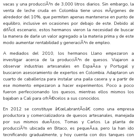
vacas y una producciÃ³n de 3,000 litros diarios. Sin embargo, la
venta de leche cruda en Colombia tiene unos mÃ¡rgenes de
alrededor del 10%, que permiten apenas mantenerse en punto de
equilibro, inclusive en ocasiones por debajo de este. Debido al
difÃ­cil escenario, estos hermanos vieron la necesidad de buscar
la manera de darle un valor agregado a la materia prima y de este
modo aumentar rentabilidad y generaciÃ³n de empleo.
A mediados del 2010, los hermanos Llano empezaron a
investigar acerca de la producciÃ³n de quesos. Viajaron a
observar industrias artesanales en EspaÃ±a y Portugal y
buscaron asesoramiento de expertos en Colombia. Adaptaron un
cuarto de caballeriza para instalar una paila casera y a partir de
ese momento empezaron a hacer experimentos. Poco a poco
fueron perfeccionando los quesos, mientras ellos mismos los
bajaban a Cali para ofrÃ©celos a sus conocidos.
En 2012 se constituye â€œLabrantÃ­oâ€ como una empresa
productora y comercializadora de quesos artesanales, manejada
por sus mismos dueÃ±os, Tomas y Carlos. La planta de
producciÃ³n ubicada en Bitaco, es pequeÃ±a, pero la han ido
tecnificando gradualmente, y hoy cuenta con dos tanques con