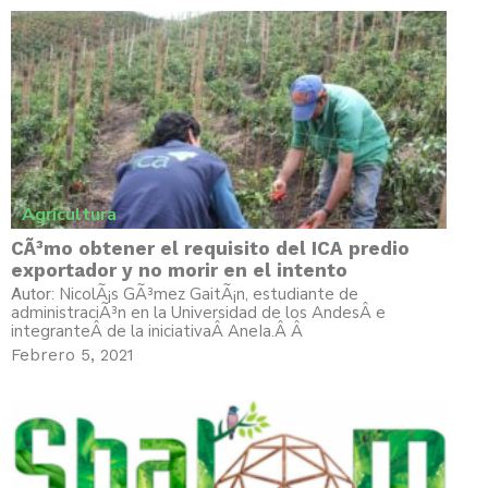
Agricultura
CÃ³mo obtener el requisito del ICA predio
exportador y no morir en el intento
NicolÃ¡s GÃ³mez GaitÃ¡n, estudiante de
Autor:
administraciÃ³n en la Universidad de los AndesÂ e
integranteÂ de la iniciativaÂ AneIa.Â Â
Febrero 5, 2021