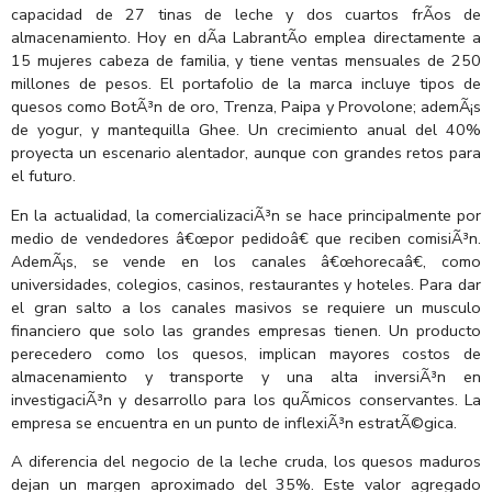
capacidad de 27 tinas de leche y dos cuartos frÃ­os de
almacenamiento. Hoy en dÃ­a LabrantÃ­o emplea directamente a
15 mujeres cabeza de familia, y tiene ventas mensuales de 250
millones de pesos. El portafolio de la marca incluye tipos de
quesos como BotÃ³n de oro, Trenza, Paipa y Provolone; ademÃ¡s
de yogur, y mantequilla Ghee. Un crecimiento anual del 40%
proyecta un escenario alentador, aunque con grandes retos para
el futuro.
En la actualidad, la comercializaciÃ³n se hace principalmente por
medio de vendedores â€œpor pedidoâ€ que reciben comisiÃ³n.
AdemÃ¡s, se vende en los canales â€œhorecaâ€, como
universidades, colegios, casinos, restaurantes y hoteles. Para dar
el gran salto a los canales masivos se requiere un musculo
financiero que solo las grandes empresas tienen. Un producto
perecedero como los quesos, implican mayores costos de
almacenamiento y transporte y una alta inversiÃ³n en
investigaciÃ³n y desarrollo para los quÃ­micos conservantes. La
empresa se encuentra en un punto de inflexiÃ³n estratÃ©gica.
A diferencia del negocio de la leche cruda, los quesos maduros
dejan un margen aproximado del 35%. Este valor agregado