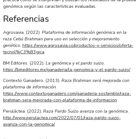
genómica según las características evaluadas.
Referencias
Agrosavia. (2022).
Plataforma de información genómica en la
raza Cebú Brahman para uso en selección y mejoramiento
genético
.
https://www.agrosavia.co/productos-y-servicios/oferta-
tecnol%C3%B3gica
BM Editores. (2022).
La genómica y el pardo suizo
.
https://bmeditores.mx/ganaderia/la-genomica-y-el-pardo-suizo/
Contexto Ganadero. (2013).
Raza Brahman será mejorada con
plataforma de información
.
https://www.contextoganadero.com/ganaderia-sostenible/raza-
brahman-sera-mejorada-con-plataforma-de-informacion
Peruláctea. (2022).
Raza Pardo Suizo avanza con la genómica
.
http://www.perulactea.com/2022/07/01/raza-pardo-suizo-
avanza-con-la-genomica/