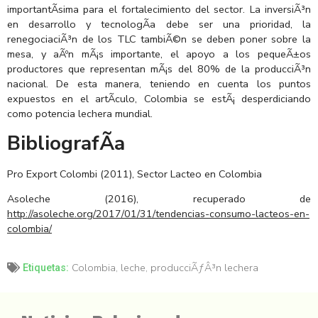
importantÃ­sima para el fortalecimiento del sector. La inversiÃ³n
en desarrollo y tecnologÃ­a debe ser una prioridad, la
renegociaciÃ³n de los TLC tambiÃ©n se deben poner sobre la
mesa, y aÃºn mÃ¡s importante, el apoyo a los pequeÃ±os
productores que representan mÃ¡s del 80% de la producciÃ³n
nacional. De esta manera, teniendo en cuenta los puntos
expuestos en el artÃ­culo, Colombia se estÃ¡ desperdiciando
como potencia lechera mundial.
BibliografÃ­a
Pro Export Colombi (2011), Sector Lacteo en Colombia
Asoleche (2016), recuperado de
http://asoleche.org/2017/01/31/tendencias-consumo-lacteos-en-
colombia/
Colombia
,
leche
,
producciÃƒÂ³n lechera
Etiquetas: