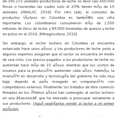
de 395.215 unidades productoras de leche, es decir casi 400.000
fincas o haciendas las cuales solo el 20% tienen mÃ¡s de 15
animales (ANALAC, 2016). Por otro lado, el consumo de
productos lÃ¡cteos en Colombia es tambiÃ©n una cifra
importante. Los colombianos consumieron mÃ¡s de 1.050
millones de litros de leche, y 85.000 toneladas de quesos y leche
en polvo en el 2016. (Minagricultura, 2016).
Sin embargo, el sector lechero en Colombia se encuentra
estancado hace unos aÃ±os, y los productores de leche junto a
algunos expertos aseguran que el sector se encuentra en medio
de una crisis. Los precios pagados a los productores de leche no
aumentan hace mÃ¡s de 10 aÃ±os, mientras que los costos de
insumos para la producciÃ³n aumentan cada aÃ±o. AdemÃ¡s, la
inversiÃ³n en desarrollo y tecnologÃ­a del gobierno ha sido muy
baja, dejando al paÃ­s rezagado en comparaciÃ³n con
competidores externos. Finalmente, los tratados de libre comercio
firmados en los Ãºltimos aÃ±os han sumergido al sector lechero
en una â€œcrisisâ€ que ha emezado a preocupar seriamente a
sus productores.
(AquÃ­ podrÃ­amos remitir al lector a mi primer
artÃ­culo).