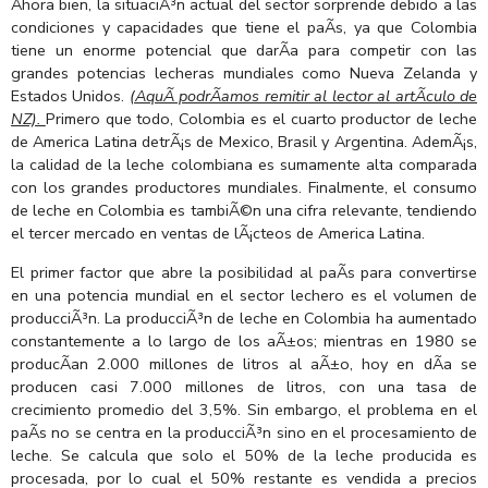
Ahora bien, la situaciÃ³n actual del sector sorprende debido a las
condiciones y capacidades que tiene el paÃ­s, ya que Colombia
tiene un enorme potencial que darÃ­a para competir con las
grandes potencias lecheras mundiales como Nueva Zelanda y
Estados Unidos.
(AquÃ­ podrÃ­amos remitir al lector al artÃ­culo de
NZ).
Primero que todo, Colombia es el cuarto productor de leche
de America Latina detrÃ¡s de Mexico, Brasil y Argentina. AdemÃ¡s,
la calidad de la leche colombiana es sumamente alta comparada
con los grandes productores mundiales. Finalmente, el consumo
de leche en Colombia es tambiÃ©n una cifra relevante, tendiendo
el tercer mercado en ventas de lÃ¡cteos de America Latina.
El primer factor que abre la posibilidad al paÃ­s para convertirse
en una potencia mundial en el sector lechero es el volumen de
producciÃ³n. La producciÃ³n de leche en Colombia ha aumentado
constantemente a lo largo de los aÃ±os; mientras en 1980 se
producÃ­an 2.000 millones de litros al aÃ±o, hoy en dÃ­a se
producen casi 7.000 millones de litros, con una tasa de
crecimiento promedio del 3,5%. Sin embargo, el problema en el
paÃ­s no se centra en la producciÃ³n sino en el procesamiento de
leche. Se calcula que solo el 50% de la leche producida es
procesada, por lo cual el 50% restante es vendida a precios