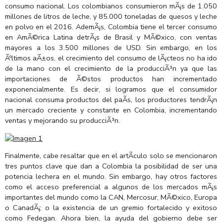
consumo nacional. Los colombianos consumieron mÃ¡s de 1.050
millones de litros de leche, y 85.000 toneladas de quesos y leche
en polvo en el 2016. AdemÃ¡s, Colombia tiene el tercer consumo
en AmÃ©rica Latina detrÃ¡s de Brasil y MÃ©xico, con ventas
mayores a los 3.500 millones de USD. Sin embargo, en los
Ãºltimos aÃ±os, el crecimiento del consumo de lÃ¡cteos no ha ido
de la mano con el crecimiento de la producciÃ³n ya que las
importaciones de Ã©stos productos han incrementado
exponencialmente. Es decir, si logramos que el consumidor
nacional consuma productos del paÃ­s, los productores tendrÃ¡n
un mercado creciente y constante en Colombia, incrementando
ventas y mejorando su producciÃ³n.
Finalmente, cabe resaltar que en el artÃ­culo solo se mencionaron
tres puntos clave que dan a Colombia la posibilidad de ser una
potencia lechera en el mundo. Sin embargo, hay otros factores
como el acceso preferencial a algunos de los mercados mÃ¡s
importantes del mundo como la CAN, Mercosur, MÃ©xico, Europa
o CanadÃ¡; o la existencia de un gremio fortalecido y exitoso
como Fedegan. Ahora bien, la ayuda del gobierno debe ser