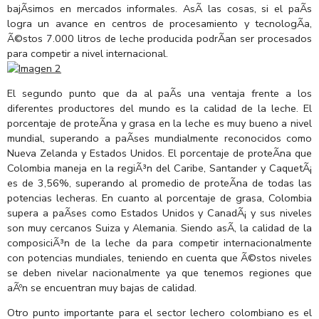
bajÃ­simos en mercados informales. AsÃ­ las cosas, si el paÃ­s
logra un avance en centros de procesamiento y tecnologÃ­a,
Ã©stos 7.000 litros de leche producida podrÃ­an ser procesados
para competir a nivel internacional.
El segundo punto que da al paÃ­s una ventaja frente a los
diferentes productores del mundo es la calidad de la leche. El
porcentaje de proteÃ­na y grasa en la leche es muy bueno a nivel
mundial, superando a paÃ­ses mundialmente reconocidos como
Nueva Zelanda y Estados Unidos. El porcentaje de proteÃ­na que
Colombia maneja en la regiÃ³n del Caribe, Santander y CaquetÃ¡
es de 3,56%, superando al promedio de proteÃ­na de todas las
potencias lecheras. En cuanto al porcentaje de grasa, Colombia
supera a paÃ­ses como Estados Unidos y CanadÃ¡ y sus niveles
son muy cercanos Suiza y Alemania. Siendo asÃ­, la calidad de la
composiciÃ³n de la leche da para competir internacionalmente
con potencias mundiales, teniendo en cuenta que Ã©stos niveles
se deben nivelar nacionalmente ya que tenemos regiones que
aÃºn se encuentran muy bajas de calidad.
Otro punto importante para el sector lechero colombiano es el