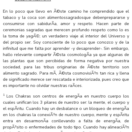
En lo poco que llevo en Ã©ste camino he comprendido que el
tabaco y la coca son alimentossagradosque debenprepararse y
consumirse con sabidurÃ­a, amor y respeto. Hacen parte de
ceremonias sagradas que merecen profundo respeto como lo es
la toma de
yagÃ©
; un verdadero viaje al interior del Universo y
del propio ser. Soy consciente de lo poco que conozco y de la
infinitud que me falta por aprender -y desaprender-. Sin embargo,
hallo relevante compartir Ã©sta cosmologÃ­a ya que algunas de
las plantas que son percibidas de forma negativa por nuestra
sociedad, para las tribus originarias de Ã©ste territorio son
alimento sagrado. Para mÃ­, Ã©sta cosmovisiÃ³n tan rica y llena
de significado merece ser rescatada e interiorizada, pues creo que
es importante no olvidar nuestras raÃ­ces.
1
Los Chakras son centros de energÃ­a en nuestro cuerpo los
cuales unifican los 3 pilares de nuestro ser: la mente, el cuerpo y
el espÃ­ritu. Cuando hay un desbalance o un bloqueo de energÃ­a
en los chakras la conexiÃ³n de nuestro cuerpo, mente y espÃ­ritu
entra en desarmonÃ­a conllevando a falta de energÃ­a, de
propÃ³sito o enfermedades de todo tipo. Cuando hay alineaciÃ³n