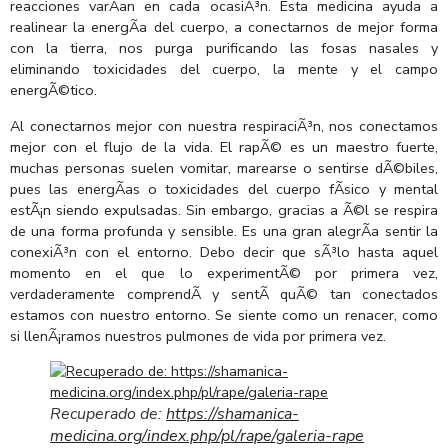
reacciones varÃ­an en cada ocasiÃ³n. Esta medicina ayuda a
realinear la energÃ­a del cuerpo, a conectarnos de mejor forma
con la tierra, nos purga purificando las fosas nasales y
eliminando toxicidades del cuerpo, la mente y el campo
energÃ©tico.
Al conectarnos mejor con nuestra respiraciÃ³n, nos conectamos
mejor con el flujo de la vida. El rapÃ© es un maestro fuerte,
muchas personas suelen vomitar, marearse o sentirse dÃ©biles,
pues las energÃ­as o toxicidades del cuerpo fÃ­sico y mental
estÃ¡n siendo expulsadas. Sin embargo, gracias a Ã©l se respira
de una forma profunda y sensible. Es una gran alegrÃ­a sentir la
conexiÃ³n con el entorno. Debo decir que sÃ³lo hasta aquel
momento en el que lo experimentÃ© por primera vez,
verdaderamente comprendÃ­ y sentÃ­ quÃ© tan conectados
estamos con nuestro entorno. Se siente como un renacer, como
si llenÃ¡ramos nuestros pulmones de vida por primera vez.
Recuperado de:
https://shamanica-
medicina.org/index.php/pl/rape/galeria-rape