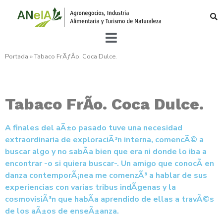
Portada
»
Tabaco FrÃƒÂ­o. Coca Dulce.
Tabaco FrÃ­o. Coca Dulce.
A finales del aÃ±o pasado tuve una necesidad
extraordinaria de exploraciÃ³n interna, comencÃ© a
buscar algo y no sabÃ­a bien que era ni donde lo iba a
encontrar -o si quiera buscar-. Un amigo que conocÃ­ en
danza contemporÃ¡nea me comenzÃ³ a hablar de sus
experiencias con varias tribus indÃ­genas y la
cosmovisiÃ³n que habÃ­a aprendido de ellas a travÃ©s
de los aÃ±os de enseÃ±anza.