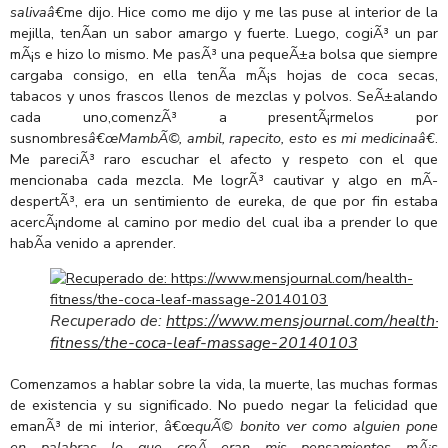
salivaâ€
me dijo. Hice como me dijo y me las puse al interior de la
mejilla, tenÃ­an un sabor amargo y fuerte. Luego, cogiÃ³ un par
mÃ¡s e hizo lo mismo. Me pasÃ³ una pequeÃ±a bolsa que siempre
cargaba consigo, en ella tenÃ­a mÃ¡s hojas de coca secas,
tabacos y unos frascos llenos de mezclas y polvos. SeÃ±alando
cada uno,comenzÃ³ a presentÃ¡rmelos por
susnombres
â€œMambÃ©, ambil, rapecito, esto es mi medicinaâ€
.
Me pareciÃ³ raro escuchar el afecto y respeto con el que
mencionaba cada mezcla. Me logrÃ³ cautivar y algo en mÃ­
despertÃ³, era un sentimiento de eureka, de que por fin estaba
acercÃ¡ndome al camino por medio del cual iba a prender lo que
habÃ­a venido a aprender.
Recuperado de:
https://www.mensjournal.com/health-
fitness/the-coca-leaf-massage-20140103
Comenzamos a hablar sobre la vida, la muerte, las muchas formas
de existencia y su significado. No puedo negar la felicidad que
emanÃ³ de mi interior, â€œ
quÃ© bonito ver como alguien pone
en palabras lo que creÃ­ eran mis pensamientos mÃ¡s