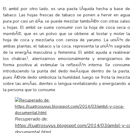
El ambil por otro lado, es una pasta lÃ­quida hecha a base de
tabaco. Las hojas frescas de tabaco se ponen a hervir en agua
pura por casi un dÃ­a, se puede mezclar tambiÃ©n con otras sales
u hojas. El ambil se suele consumir con la hoja de coca seca o
mambÃ©
, que es un polvo que se obtiene al tostar y moler la
hoja de coca y mezclarla con ceniza de yarumo. La uniÃ³n de
ambas plantas, el tabaco y la coca, representa la uniÃ³n sagrada
de la energÃ­a masculina y femenina. El ambil ayuda a realinear
1
los chakras
, aterrizarnos emocionalmente y energizarnos de
forma positiva al estimular la reflexiÃ³n interna. Se consume
introduciendo la punta del dedo meÃ±ique dentro de la pasta,
pues Ã©ste dedo simboliza la humildad, luego se frota la mezcla
sobre las ansÃ­as, dientes o lengua revitalizando y energizando a
la persona que lo consume.
Recuperado de:
https://cuatrosuyus.blogspot.com/2014/03/ambil-y-co
documental.html