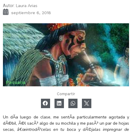
Laura Arias
Autor:
septiembre 6, 2018
Pecuaria
Compartir
Un dÃ­a luego de clase, me sentÃ­a particularmente agotada y
dÃ©bil, Ã©l sacÃ³ algo de su mochila y me pasÃ³ un par de hojas
secas,
â€œintrodÃºcelas en tu boca y dÃ©jalas impregnar de