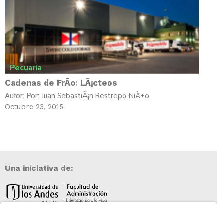
Pecuaria
Cadenas de FrÃ­o: LÃ¡cteos
Por: Juan SebastiÃ¡n Restrepo NiÃ±o
Autor:
Octubre 23, 2015
Una iniciativa de: