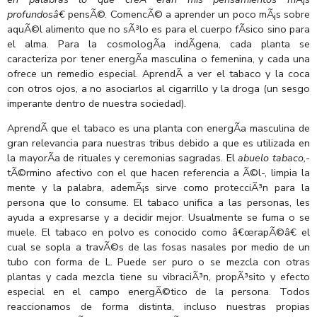
profundosâ€
pensÃ©. ComencÃ© a aprender un poco mÃ¡s sobre
aquÃ©l alimento que no sÃ³lo es para el cuerpo fÃ­sico sino para
el alma. Para la cosmologÃ­a indÃ­gena, cada planta se
caracteriza por tener energÃ­a masculina o femenina, y cada una
ofrece un remedio especial. AprendÃ­ a ver el tabaco y la coca
con otros ojos, a no asociarlos al cigarrillo y la droga (un sesgo
imperante dentro de nuestra sociedad).
AprendÃ­ que el tabaco es una planta con energÃ­a masculina de
gran relevancia para nuestras tribus debido a que es utilizada en
la mayorÃ­a de rituales y ceremonias sagradas. El
abuelo tabaco,
-
tÃ©rmino afectivo con el que hacen referencia a Ã©l-, limpia la
mente y la palabra, ademÃ¡s sirve como protecciÃ³n para la
persona que lo consume. El tabaco unifica a las personas, les
ayuda a expresarse y a decidir mejor. Usualmente se fuma o se
muele. El tabaco en polvo es conocido como â€œrapÃ©â€ el
cual se sopla a travÃ©s de las fosas nasales por medio de un
tubo con forma de L. Puede ser puro o se mezcla con otras
plantas y cada mezcla tiene su vibraciÃ³n, propÃ³sito y efecto
especial en el campo energÃ©tico de la persona. Todos
reaccionamos de forma distinta, incluso nuestras propias